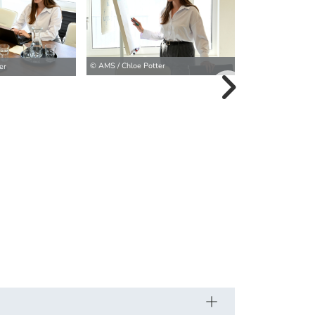
© AMS / Chloe Potter
er
weitere Bilder>
© AMS / Chloe Pot