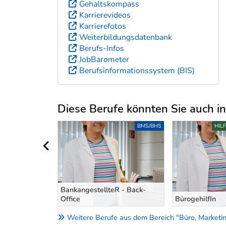
Gehaltskompass
Karrierevideos
Karrierefotos
Weiterbildungsdatenbank
Berufs-Infos
JobBarometer
Berufsinformationssystem (BIS)
Diese Berufe könnten Sie auch int
Uber weitere Berufsvorschläge
BMS/BHS
BMS/BHS
HIL
vorheriger Bereich
BankangestellteR - Back-
n
Office
BürogehilfIn
Weitere Berufe aus dem Bereich "Büro, Marketing