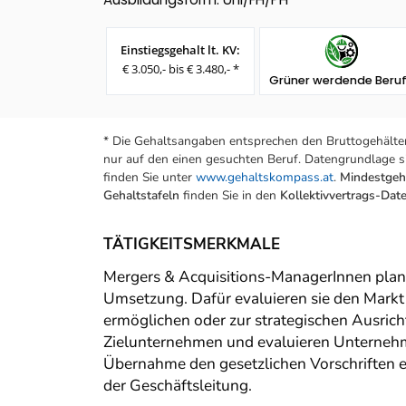
Einstiegsgehalt lt. KV:
€ 3.050,- bis € 3.480,- *
Grüner werdende Beru
* Die Gehaltsangaben entsprechen den Bruttogehälter
nur auf den einen gesuchten Beruf. Datengrundlage si
finden Sie unter
www.gehaltskompass.at
.
Mindestgeha
Gehaltstafeln
finden Sie in den
Kollektivvertrags-Da
TÄTIGKEITSMERKMALE
Mergers & Acquisitions-ManagerInnen plan
Umsetzung. Dafür evaluieren sie den Markt 
ermöglichen oder zur strategischen Ausri
Zielunternehmen und evaluieren Unternehm
Übernahme den gesetzlichen Vorschriften en
der Geschäftsleitung.