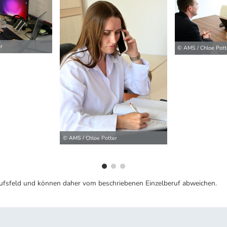
r
© AMS / Chloe Pott
ilder
© AMS / Chloe Potter
ufsfeld und können daher vom beschriebenen Einzelberuf abweichen.