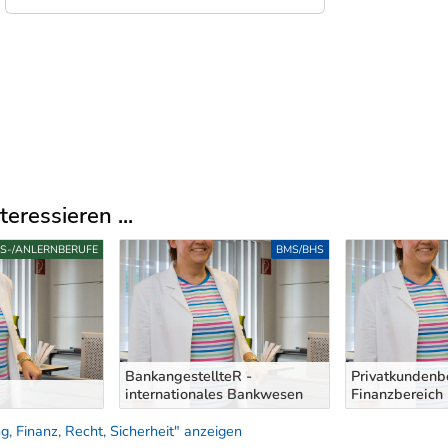
eressieren ...
FS-/ANLERNBERUFE
BMS/BHS
BankangestellteR -
Privatkundenb
internationales Bankwesen
Finanzbereich
, Finanz, Recht, Sicherheit" anzeigen