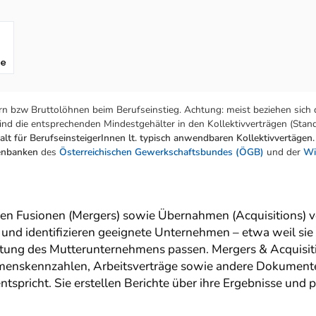
fe
n bzw Bruttolöhnen beim Berufseinstieg. Achtung: meist beziehen sich 
nd die entsprechenden Mindestgehälter in den Kollektivverträgen (Stand:
lt für BerufseinsteigerInnen lt. typisch anwendbaren Kollektivvertägen.
tenbanken
des
Österreichischen Gewerkschaftsbundes (ÖGB)
und der
Wi
en Fusionen (Mergers) sowie Übernahmen (Acquisitions) 
und identifizieren geeignete Unternehmen – etwa weil sie
chtung des Mutterunternehmens passen. Mergers & Acquis
enskennzahlen, Arbeitsverträge sowie andere Dokumente. 
tspricht. Sie erstellen Berichte über ihre Ergebnisse un