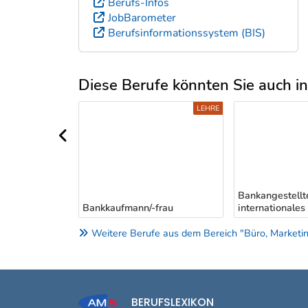
Berufs-Infos
JobBarometer
Berufsinformationssystem (BIS)
Diese Berufe könnten Sie auch int
Uber weitere Berufsvorschläge
S-/ANLERNBERUFE
LEHRE
vorheriger Bereich
Bankangestellt
Bankkaufmann/-frau
internationale
Weitere Berufe aus dem Bereich "Büro, Marketing
BERUFSLEXIKON