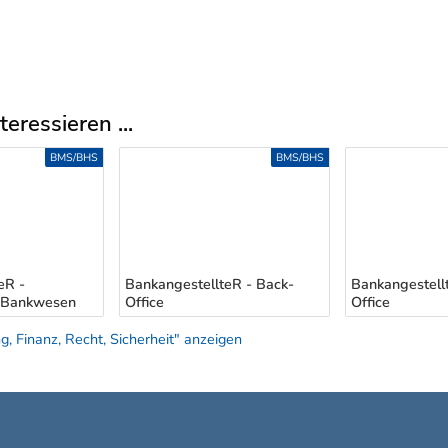
eressieren ...
BMS/BHS
BMS/BHS
eR -
BankangestellteR - Back-
Bankangestellt
s Bankwesen
Office
Office
, Finanz, Recht, Sicherheit" anzeigen