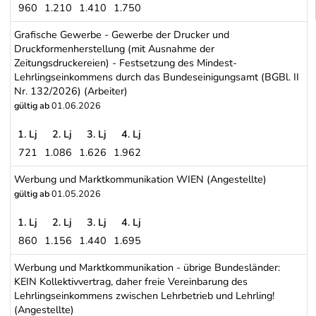
960
1.210
1.410
1.750
IT-Dienstleistungsgewerbe (Informationstechnologie, Automatisch
Grafische Gewerbe - Gewerbe der Drucker und
Druckformenherstellung (mit Ausnahme der
Zeitungsdruckereien) - Festsetzung des Mindest-
Lehrlingseinkommens durch das Bundeseinigungsamt (BGBl. II
Nr. 132/2026) (Arbeiter)
gültig ab
01.06.2026
1. Lj
2. Lj
3. Lj
4. Lj
721
1.086
1.626
1.962
Grafische Gewerbe - Gewerbe der Drucker und Druckformenherstel
Werbung und Marktkommunikation WIEN (Angestellte)
gültig ab
01.05.2026
1. Lj
2. Lj
3. Lj
4. Lj
860
1.156
1.440
1.695
Werbung und Marktkommunikation WIEN (Angestellte)
Werbung und Marktkommunikation - übrige Bundesländer:
KEIN Kollektivvertrag, daher freie Vereinbarung des
Lehrlingseinkommens zwischen Lehrbetrieb und Lehrling!
(Angestellte)