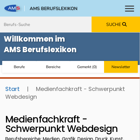
AMS BERUFSLEXIKON
Toggl
Zum Inhalt springen
Zum Navmenü springen
Zur Suche springen
Zur Footer springen
SUCHE
Willkommen im
AMS Berufslexikon
Berufe
Bereiche
Gemerkt
(
0
)
Newsletter
Start
|
Medienfachkraft - Schwerpunkt
Webdesign
Medienfachkraft -
Schwerpunkt Webdesign
Berufsbereiche: Medien, Grafik, Design, Druck, Kunst,