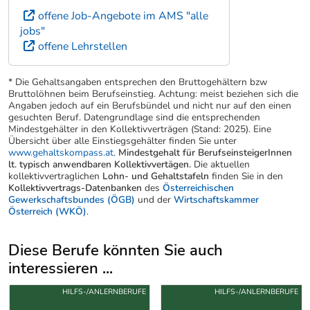
offene Job-Angebote im AMS "alle
jobs"
offene Lehrstellen
* Die Gehaltsangaben entsprechen den Bruttogehältern bzw
Bruttolöhnen beim Berufseinstieg. Achtung: meist beziehen sich die
Angaben jedoch auf ein Berufsbündel und nicht nur auf den einen
gesuchten Beruf. Datengrundlage sind die entsprechenden
Mindestgehälter in den Kollektivverträgen (Stand: 2025). Eine
Übersicht über alle Einstiegsgehälter finden Sie unter
www.gehaltskompass.at
.
Mindestgehalt für BerufseinsteigerInnen
lt. typisch anwendbaren Kollektivvertägen.
Die aktuellen
kollektivvertraglichen
Lohn- und Gehaltstafeln
finden Sie in den
Kollektivvertrags-Datenbanken
des
Österreichischen
Gewerkschaftsbundes (ÖGB)
und der
Wirtschaftskammer
Österreich (WKÖ)
.
Diese Berufe könnten Sie auch
interessieren ...
Uber weitere Berufsvorschläge
HILFS-/ANLERNBERUFE
HILFS-/ANLERNBERUFE