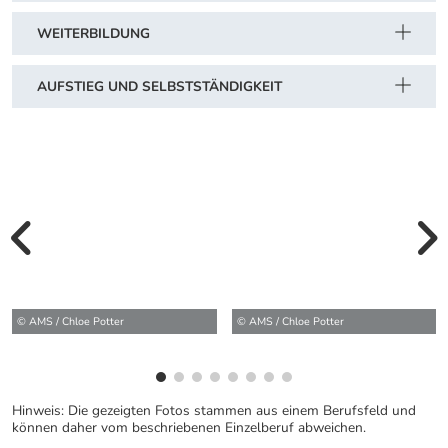
WEITERBILDUNG
AUFSTIEG UND SELBSTSTÄNDIGKEIT
vorherige Bilde
wei
© AMS / Chloe Potter
© AMS / Chloe Potter
Hinweis: Die gezeigten Fotos stammen aus einem Berufsfeld und
können daher vom beschriebenen Einzelberuf abweichen.