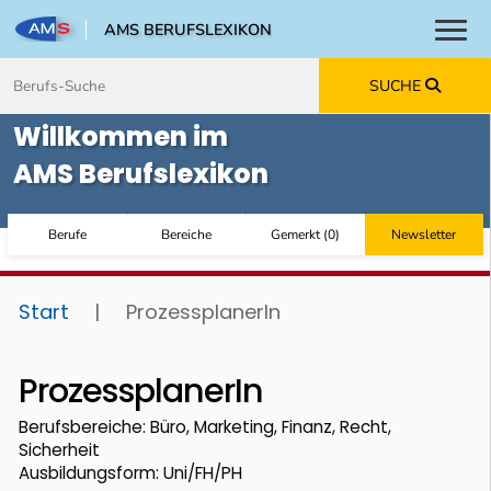
AMS BERUFSLEXIKON
Toggl
Zum Inhalt springen
Zum Navmenü springen
Zur Suche springen
Zur Footer springen
SUCHE
Willkommen im
AMS Berufslexikon
Berufe
Bereiche
Gemerkt
(
0
)
Newsletter
Start
|
ProzessplanerIn
ProzessplanerIn
Berufsbereiche: Büro, Marketing, Finanz, Recht,
Sicherheit
Ausbildungsform: Uni/FH/PH