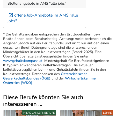
Stellenangebote in AMS "alle jobs"
offene Job-Angebote im AMS "alle
jobs"
* Die Gehaltsangaben entsprechen den Bruttogehältern bzw
Bruttolöhnen beim Berufseinstieg. Achtung: meist beziehen sich die
Angaben jedoch auf ein Berufsbündel und nicht nur auf den einen
gesuchten Beruf. Datengrundlage sind die entsprechenden
Mindestgehälter in den Kollektivverträgen (Stand: 2025). Eine
Übersicht über alle Einstiegsgehälter finden Sie unter
www.gehaltskompass.at
.
Mindestgehalt für BerufseinsteigerInnen
lt. typisch anwendbaren Kollektivvertägen.
Die aktuellen
kollektivvertraglichen
Lohn- und Gehaltstafeln
finden Sie in den
Kollektivvertrags-Datenbanken
des
Österreichischen
Gewerkschaftsbundes (ÖGB)
und der
Wirtschaftskammer
Österreich (WKÖ)
.
Diese Berufe könnten Sie auch
interessieren ...
Uber weitere Berufsvorschläge
HILFS-/ANLERNBERUFE
LEHRE