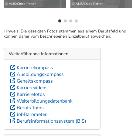
wei
© AMS/Chloe Potter
© AMS/Chloe Potter
Hinweis: Die gezeigten Fotos stammen aus einem Berufsfeld und
können daher vom beschriebenen Einzelberuf abweichen.
Weiterführende Informationen
Karrierekompass
Ausbildungskompass
Gehaltskompass
Karrierevideos
Karrierefotos
Weiterbildungsdatenbank
Berufs-Infos
JobBarometer
Berufsinformationssystem (BIS)