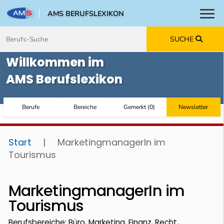
AMS BERUFSLEXIKON
Toggl
Zum Inhalt springen
Zum Navmenü springen
Zur Suche springen
Zur Footer springen
SUCHE
Willkommen im
AMS Berufslexikon
Berufe
Bereiche
Gemerkt
(
0
)
Newsletter
Start
|
MarketingmanagerIn im
Tourismus
MarketingmanagerIn im
Tourismus
Berufsbereiche: Büro, Marketing, Finanz, Recht,