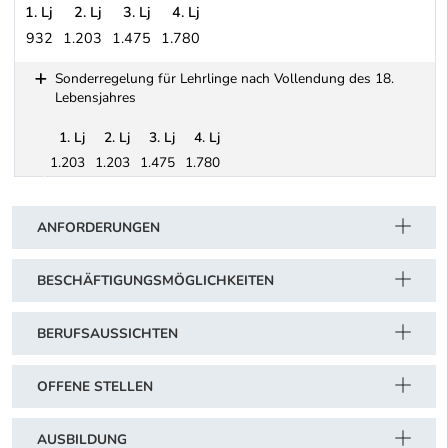
1. Lj
2. Lj
3. Lj
4. Lj
932
1.203
1.475
1.780
Hafner-, Platten- und Fliesenlegergewerbe (berechnete Monats-Ri
Sonderregelung für Lehrlinge nach Vollendung des 18.
Lebensjahres
1. Lj
2. Lj
3. Lj
4. Lj
1.203
1.203
1.475
1.780
Schwerpunkt Tabelle
Sonderregelung für Lehrlinge nach Vollendung des 18. Lebensja
ANFORDERUNGEN
BESCHÄFTIGUNGSMÖGLICHKEITEN
BERUFSAUSSICHTEN
OFFENE STELLEN
AUSBILDUNG