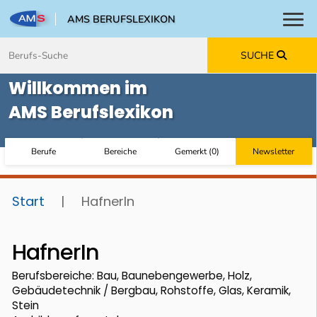
AMS BERUFSLEXIKON
Toggl
Zum Inhalt springen
Zum Navmenü springen
Zur Suche springen
Zur Footer springen
SUCHE
Willkommen im
AMS Berufslexikon
Berufe
Bereiche
Gemerkt
(
0
)
Newsletter
Start
|
HafnerIn
HafnerIn
Berufsbereiche: Bau, Baunebengewerbe, Holz,
Gebäudetechnik / Bergbau, Rohstoffe, Glas, Keramik,
Stein