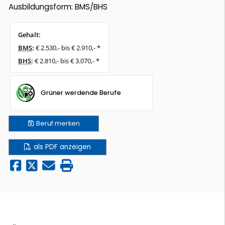
Ausbildungsform: BMS/BHS
Gehalt:
BMS
:
€ 2.530,- bis € 2.910,- *
BHS
:
€ 2.810,- bis € 3.070,- *
Grüner werdende Berufe
Beruf
merken
als PDF anzeigen