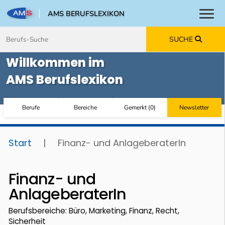
AMS BERUFSLEXIKON
Toggl
Zum Inhalt springen
Zum Navmenü springen
Zur Suche springen
Zur Footer springen
SUCHE
Willkommen im
AMS Berufslexikon
Berufe
Bereiche
Gemerkt
(
0
)
Newsletter
Start
|
Finanz- und AnlageberaterIn
Finanz- und
AnlageberaterIn
Berufsbereiche: Büro, Marketing, Finanz, Recht,
Sicherheit