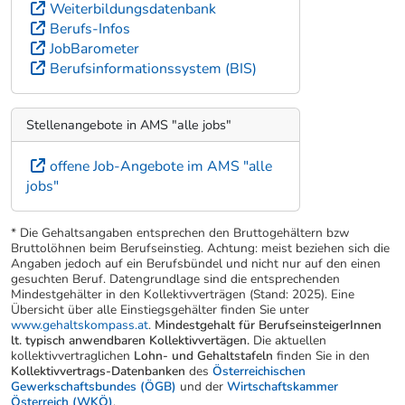
Weiterbildungsdatenbank
Berufs-Infos
JobBarometer
Berufsinformationssystem (BIS)
Stellenangebote in AMS "alle jobs"
offene Job-Angebote im AMS "alle
jobs"
* Die Gehaltsangaben entsprechen den Bruttogehältern bzw
Bruttolöhnen beim Berufseinstieg. Achtung: meist beziehen sich die
Angaben jedoch auf ein Berufsbündel und nicht nur auf den einen
gesuchten Beruf. Datengrundlage sind die entsprechenden
Mindestgehälter in den Kollektivverträgen (Stand: 2025). Eine
Übersicht über alle Einstiegsgehälter finden Sie unter
www.gehaltskompass.at
.
Mindestgehalt für BerufseinsteigerInnen
lt. typisch anwendbaren Kollektivvertägen.
Die aktuellen
kollektivvertraglichen
Lohn- und Gehaltstafeln
finden Sie in den
Kollektivvertrags-Datenbanken
des
Österreichischen
Gewerkschaftsbundes (ÖGB)
und der
Wirtschaftskammer
Österreich (WKÖ)
.