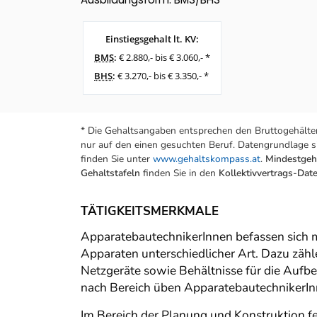
Einstiegsgehalt lt. KV:
BMS
:
€ 2.880,- bis € 3.060,- *
BHS
:
€ 3.270,- bis € 3.350,- *
* Die Gehaltsangaben entsprechen den Bruttogehälter
nur auf den einen gesuchten Beruf. Datengrundlage si
finden Sie unter
www.gehaltskompass.at
.
Mindestgeha
Gehaltstafeln
finden Sie in den
Kollektivvertrags-Da
TÄTIGKEITSMERKMALE
ApparatebautechnikerInnen befassen sich 
Apparaten unterschiedlicher Art. Dazu zähl
Netzgeräte sowie Behältnisse für die Aufbe
nach Bereich üben ApparatebautechnikerInn
Im Bereich der Planung und Konstruktion f