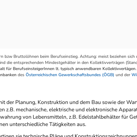
n bzw Bruttolöhnen beim Berufseinstieg. Achtung: meist beziehen sich 
nd die entsprechenden Mindestgehälter in den Kollektivverträgen (Stand:
lt für BerufseinsteigerInnen lt. typisch anwendbaren Kollektivvertägen.
tenbanken
des
Österreichischen Gewerkschaftsbundes (ÖGB)
und der
Wi
mit der Planung, Konstruktion und dem Bau sowie der War
en z.B. mechanische, elektrische und elektronische Appar
wahrung von Lebensmitteln, z.B. Edelstahlbehälter für Ge
en unterschiedliche Tätigkeiten aus.
ertigen sie technische Pläne und Konstruktionszeichnung