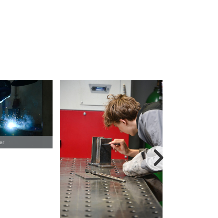
er
weitere Bilder>