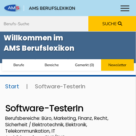
AMS BERUFSLEXIKON
Toggl
Zum Inhalt springen
Zum Navmenü springen
Zur Suche springen
Zur Footer springen
SUCHE
Willkommen im
AMS Berufslexikon
Berufe
Bereiche
Gemerkt
(
0
)
Newsletter
Start
|
Software-TesterIn
Software-TesterIn
Berufsbereiche: Büro, Marketing, Finanz, Recht,
Sicherheit / Elektrotechnik, Elektronik,
Telekommunikation, IT