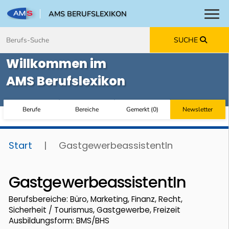
AMS BERUFSLEXIKON
Toggl
Zum Inhalt springen
Zum Navmenü springen
Zur Suche springen
Zur Footer springen
SUCHE
Willkommen im
AMS Berufslexikon
Berufe
Bereiche
Gemerkt
(
0
)
Newsletter
Start
|
GastgewerbeassistentIn
GastgewerbeassistentIn
Berufsbereiche: Büro, Marketing, Finanz, Recht,
Sicherheit / Tourismus, Gastgewerbe, Freizeit
Ausbildungsform: BMS/BHS