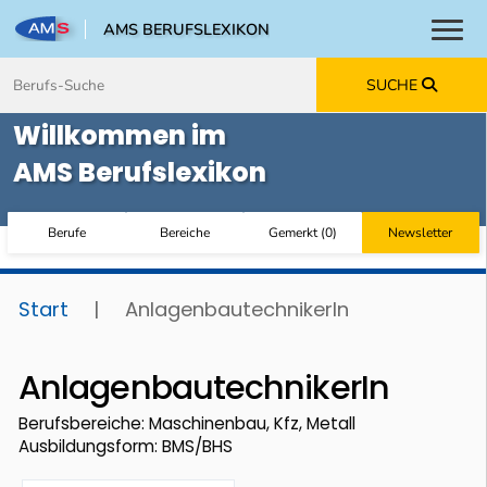
AMS BERUFSLEXIKON
Toggl
Zum Inhalt springen
Zum Navmenü springen
Zur Suche springen
Zur Footer springen
SUCHE
Willkommen im
AMS Berufslexikon
Berufe
Bereiche
Gemerkt
(
0
)
Newsletter
Start
|
AnlagenbautechnikerIn
AnlagenbautechnikerIn
Berufsbereiche: Maschinenbau, Kfz, Metall
Ausbildungsform: BMS/BHS