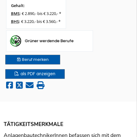
Gehalt:
BMS
:
€ 2.890,- bis € 3.220,- *
BHS
:
€ 3.220,- bis € 3.560,- *
Grüner werdende Berufe
Beruf
merken
als PDF anzeigen
TÄTIGKEITSMERKMALE
AnlagenbautechnikerInnen befassen sich mit dem