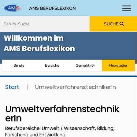
AMS BERUFSLEXIKON
Toggl
Zum Inhalt springen
Zum Navmenü springen
Zur Suche springen
Zur Footer springen
SUCHE
Willkommen im
AMS Berufslexikon
Berufe
Bereiche
Gemerkt
(
0
)
Newsletter
Start
|
UmweltverfahrenstechnikerIn
Umweltverfahrenstechnik
erIn
Berufsbereiche: Umwelt / Wissenschaft, Bildung,
Forschung und Entwicklung