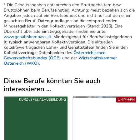
* Die Gehaltsangaben entsprechen den Bruttogehältern bzw
Bruttolöhnen beim Berufseinstieg. Achtung: meist beziehen sich die
Angaben jedoch auf ein Berufsbündel und nicht nur auf den einen
gesuchten Beruf. Datengrundlage sind die entsprechenden
Mindestgehälter in den Kollektivverträgen (Stand: 2025). Eine
Übersicht über alle Einstiegsgehälter finden Sie unter
www.gehaltskompass.at
.
Mindestgehalt für BerufseinsteigerInnen
lt. typisch anwendbaren Kollektivvertägen.
Die aktuellen
kollektivvertraglichen
Lohn- und Gehaltstafeln
finden Sie in den
Kollektivvertrags-Datenbanken
des
Österreichischen
Gewerkschaftsbundes (ÖGB)
und der
Wirtschaftskammer
Österreich (WKÖ)
.
Diese Berufe könnten Sie auch
interessieren ...
Uber weitere Berufsvorschläge
KURZ-/SPEZIALAUSBILDUNG
UNI/FH/PH