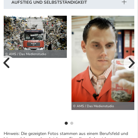
AUFSTIEG UND SELBSTSTÄNDIGKEIT
© AMS / Das Medienstudio
vorherige Bilde
wei
© AMS / Das Medienstudio
Hinweis: Die gezeigten Fotos stammen aus einem Berufsfeld und