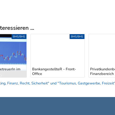
eressieren ...
BMS/BHS
BMS/BHS
eR - Front-
PrivatkundenbetreuerIn im
Finanzbereich
AnalystIn
ng, Finanz, Recht, Sicherheit" und "Tourismus, Gastgewerbe, Freizeit