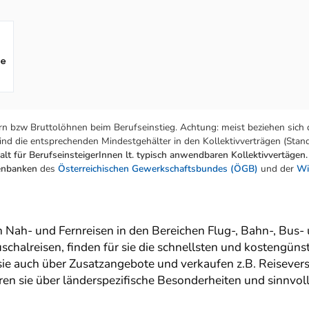
fe
n bzw Bruttolöhnen beim Berufseinstieg. Achtung: meist beziehen sich 
nd die entsprechenden Mindestgehälter in den Kollektivverträgen (Stand:
lt für BerufseinsteigerInnen lt. typisch anwendbaren Kollektivvertägen.
tenbanken
des
Österreichischen Gewerkschaftsbundes (ÖGB)
und der
Wi
 Nah- und Fernreisen in den Bereichen Flug-, Bahn-, Bus- u
chalreisen, finden für sie die schnellsten und kostengün
ie auch über Zusatzangebote und verkaufen z.B. Reisevers
eren sie über länderspezifische Besonderheiten und sinnvol