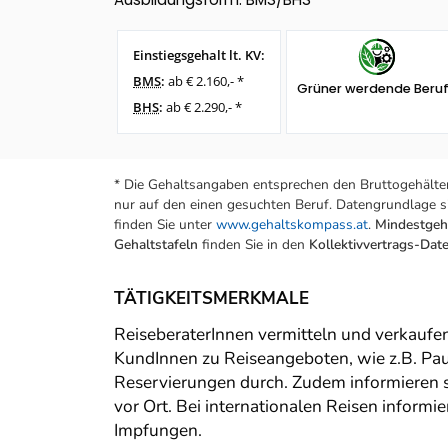
Einstiegsgehalt lt. KV:
BMS
:
ab € 2.160,- *
Grüner werdende Beru
BHS
:
ab € 2.290,- *
* Die Gehaltsangaben entsprechen den Bruttogehälter
nur auf den einen gesuchten Beruf. Datengrundlage si
finden Sie unter
www.gehaltskompass.at
.
Mindestgeha
Gehaltstafeln
finden Sie in den
Kollektivvertrags-Da
TÄTIGKEITSMERKMALE
ReiseberaterInnen vermitteln und verkaufen
KundInnen zu Reiseangeboten, wie z.B. Paus
Reservierungen durch. Zudem informieren s
vor Ort. Bei internationalen Reisen informi
Impfungen.