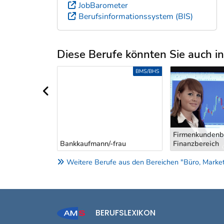
JobBarometer
Berufsinformationssystem (BIS)
Diese Berufe könnten Sie auch int
Uber weitere Berufsvorschläge
BMS/BHS
BMS/BHS
vorheriger Bereich
FirmenkundenbetreuerIn im
Bankangestellt
frau
Finanzbereich
Office
Weitere Berufe aus den Bereichen "Büro, Marketi
BERUFSLEXIKON