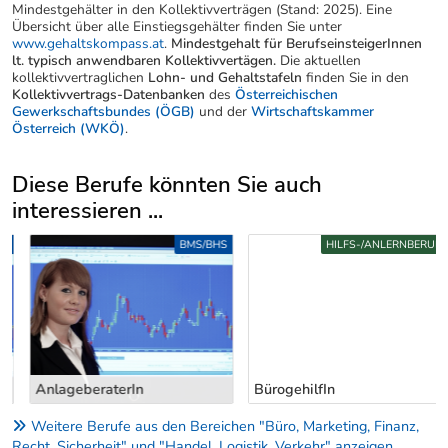
Mindestgehälter in den Kollektivverträgen (Stand: 2025). Eine
Übersicht über alle Einstiegsgehälter finden Sie unter
www.gehaltskompass.at
.
Mindestgehalt für BerufseinsteigerInnen
lt. typisch anwendbaren Kollektivvertägen.
Die aktuellen
kollektivvertraglichen
Lohn- und Gehaltstafeln
finden Sie in den
Kollektivvertrags-Datenbanken
des
Österreichischen
Gewerkschaftsbundes (ÖGB)
und der
Wirtschaftskammer
Österreich (WKÖ)
.
Diese Berufe könnten Sie auch
interessieren ...
Uber weitere Berufsvorschläge
BMS/BHS
HILFS-/ANLERNBERUFE
AnlageberaterIn
BürogehilfIn
Weitere Berufe aus den Bereichen "Büro, Marketing, Finanz,
Recht, Sicherheit" und "Handel, Logistik, Verkehr" anzeigen