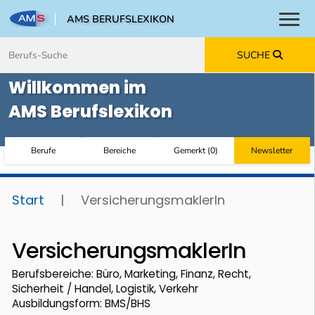
AMS BERUFSLEXIKON
Toggl
Zum Inhalt springen
Zum Navmenü springen
Zur Suche springen
Zur Footer springen
SUCHE
Willkommen im
AMS Berufslexikon
Berufe
Bereiche
Gemerkt
(
0
)
Newsletter
Start
|
VersicherungsmaklerIn
VersicherungsmaklerIn
Berufsbereiche: Büro, Marketing, Finanz, Recht,
Sicherheit / Handel, Logistik, Verkehr
Ausbildungsform: BMS/BHS