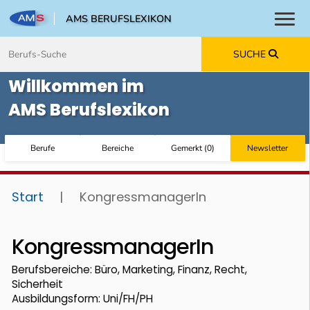
AMS BERUFSLEXIKON
Toggl
Zum Inhalt springen
Zum Navmenü springen
Zur Suche springen
Zur Footer springen
SUCHE
Willkommen im
AMS Berufslexikon
Berufe
Bereiche
Gemerkt
(
0
)
Newsletter
Start
|
KongressmanagerIn
KongressmanagerIn
Berufsbereiche: Büro, Marketing, Finanz, Recht,
Sicherheit
Ausbildungsform: Uni/FH/PH