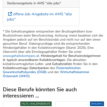
Stellenangebote in AMS "alle jobs"
offene Job-Angebote im AMS "alle
jobs"
* Die Gehaltsangaben entsprechen den Bruttogehältern bzw
Bruttolöhnen beim Berufseinstieg. Achtung: meist beziehen sich die
Angaben jedoch auf ein Berufsbündel und nicht nur auf den einen
gesuchten Beruf. Datengrundlage sind die entsprechenden
Mindestgehälter in den Kollektivverträgen (Stand: 2025). Eine
Übersicht über alle Einstiegsgehälter finden Sie unter
www.gehaltskompass.at
.
Mindestgehalt für BerufseinsteigerInnen
lt. typisch anwendbaren Kollektivvertägen.
Die aktuellen
kollektivvertraglichen
Lohn- und Gehaltstafeln
finden Sie in den
Kollektivvertrags-Datenbanken
des
Österreichischen
Gewerkschaftsbundes (ÖGB)
und der
Wirtschaftskammer
Österreich (WKÖ)
.
Diese Berufe könnten Sie auch
interessieren ...
Uber weitere Berufsvorschläge
HILFS-/ANLERNBERUFE
BMS/BHS