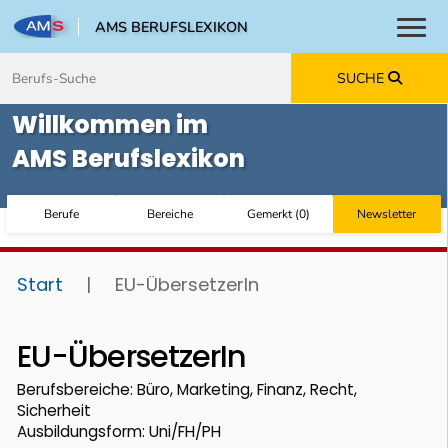
AMS BERUFSLEXIKON
Toggl
Zum Inhalt springen
Zum Navmenü springen
Zur Suche springen
Zur Footer springen
SUCHE
Willkommen im
AMS Berufslexikon
Berufe
Bereiche
Gemerkt
(
0
)
Newsletter
Start
|
EU-ÜbersetzerIn
EU-ÜbersetzerIn
Berufsbereiche: Büro, Marketing, Finanz, Recht,
Sicherheit
Ausbildungsform: Uni/FH/PH