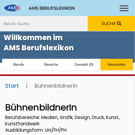
AMS BERUFSLEXIKON
Toggl
Zum Inhalt springen
Zum Navmenü springen
Zur Suche springen
Zur Footer springen
SUCHE
Willkommen im
AMS Berufslexikon
Berufe
Bereiche
Gemerkt
(
0
)
Newsletter
Start
|
BühnenbildnerIn
BühnenbildnerIn
Berufsbereiche: Medien, Grafik, Design, Druck, Kunst,
Kunsthandwerk
Ausbildungsform: Uni/FH/PH