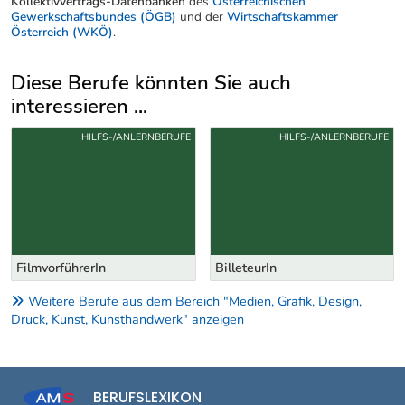
Kollektivvertrags-Datenbanken
des
Österreichischen
Gewerkschaftsbundes (ÖGB)
und der
Wirtschaftskammer
Österreich (WKÖ)
.
Diese Berufe könnten Sie auch
interessieren ...
Uber weitere Berufsvorschläge
HILFS-/ANLERNBERUFE
HILFS-/ANLERNBERUFE
FilmvorführerIn
BilleteurIn
Weitere Berufe aus dem Bereich "Medien, Grafik, Design,
Druck, Kunst, Kunsthandwerk" anzeigen
BERUFSLEXIKON