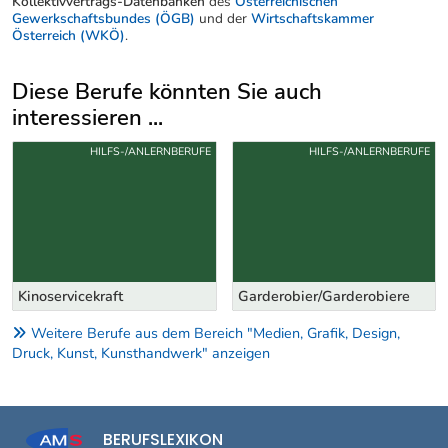
Kollektivvertrags-Datenbanken
des
Österreichischen
Gewerkschaftsbundes (ÖGB)
und der
Wirtschaftskammer
Österreich (WKÖ)
.
Diese Berufe könnten Sie auch
interessieren ...
Uber weitere Berufsvorschläge
HILFS-/ANLERNBERUFE
HILFS-/ANLERNBERUFE
Kinoservicekraft
Garderobier/Garderobiere
Weitere Berufe aus dem Bereich "Medien, Grafik, Design,
Druck, Kunst, Kunsthandwerk" anzeigen
BERUFSLEXIKON