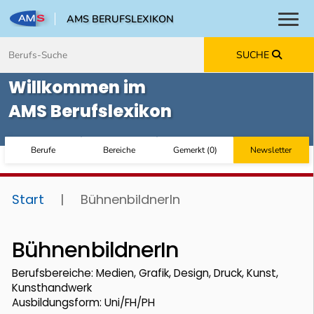
AMS BERUFSLEXIKON
Toggl
Zum Inhalt springen
Zum Navmenü springen
Zur Suche springen
Zur Footer springen
SUCHE
Willkommen im
AMS Berufslexikon
Berufe
Bereiche
Gemerkt
(
0
)
Newsletter
Start
|
BühnenbildnerIn
BühnenbildnerIn
Berufsbereiche: Medien, Grafik, Design, Druck, Kunst,
Kunsthandwerk
Ausbildungsform: Uni/FH/PH