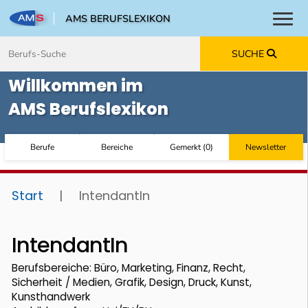
AMS BERUFSLEXIKON
Toggl
Zum Inhalt springen
Zum Navmenü springen
Zur Suche springen
Zur Footer springen
SUCHE
Willkommen im
AMS Berufslexikon
Berufe
Bereiche
Gemerkt
(
0
)
Newsletter
Start
|
IntendantIn
IntendantIn
Berufsbereiche: Büro, Marketing, Finanz, Recht,
Sicherheit / Medien, Grafik, Design, Druck, Kunst,
Kunsthandwerk