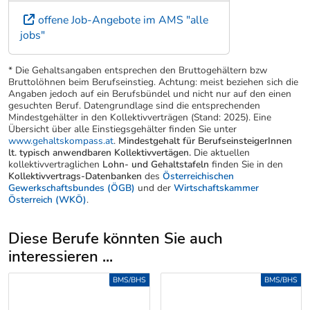
offene Job-Angebote im AMS "alle
jobs"
* Die Gehaltsangaben entsprechen den Bruttogehältern bzw
Bruttolöhnen beim Berufseinstieg. Achtung: meist beziehen sich die
Angaben jedoch auf ein Berufsbündel und nicht nur auf den einen
gesuchten Beruf. Datengrundlage sind die entsprechenden
Mindestgehälter in den Kollektivverträgen (Stand: 2025). Eine
Übersicht über alle Einstiegsgehälter finden Sie unter
www.gehaltskompass.at
.
Mindestgehalt für BerufseinsteigerInnen
lt. typisch anwendbaren Kollektivvertägen.
Die aktuellen
kollektivvertraglichen
Lohn- und Gehaltstafeln
finden Sie in den
Kollektivvertrags-Datenbanken
des
Österreichischen
Gewerkschaftsbundes (ÖGB)
und der
Wirtschaftskammer
Österreich (WKÖ)
.
Diese Berufe könnten Sie auch
interessieren ...
Uber weitere Berufsvorschläge
BMS/BHS
BMS/BHS