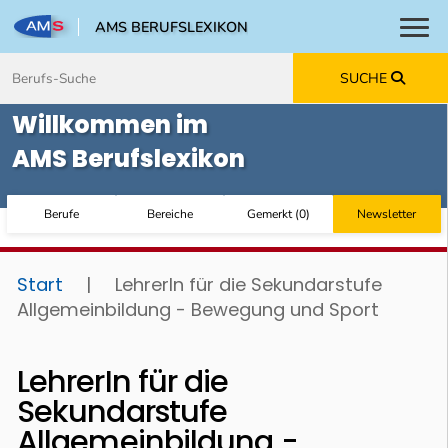
AMS BERUFSLEXIKON
Toggl
Zum Inhalt springen
Zum Navmenü springen
Zur Suche springen
Zur Footer springen
SUCHE
Willkommen im
AMS Berufslexikon
Berufe
Bereiche
Gemerkt
(
0
)
Newsletter
Start
|
LehrerIn für die Sekundarstufe
Allgemeinbildung - Bewegung und Sport
LehrerIn für die
Sekundarstufe
Allgemeinbildung -