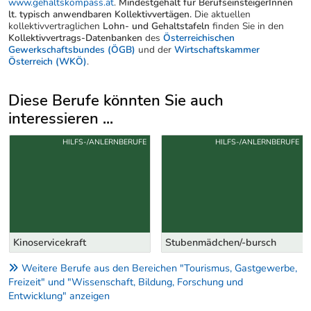
www.gehaltskompass.at
.
Mindestgehalt für BerufseinsteigerInnen
lt. typisch anwendbaren Kollektivvertägen.
Die aktuellen
kollektivvertraglichen
Lohn- und Gehaltstafeln
finden Sie in den
Kollektivvertrags-Datenbanken
des
Österreichischen
Gewerkschaftsbundes (ÖGB)
und der
Wirtschaftskammer
Österreich (WKÖ)
.
Diese Berufe könnten Sie auch
interessieren ...
Uber weitere Berufsvorschläge
HILFS-/ANLERNBERUFE
HILFS-/ANLERNBERUFE
Kinoservicekraft
Stubenmädchen/-bursch
Weitere Berufe aus den Bereichen "Tourismus, Gastgewerbe,
Freizeit" und "Wissenschaft, Bildung, Forschung und
Entwicklung" anzeigen