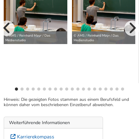
vorherige Bilde
© AMS / Reinhard Mayr / Das
© AMS / Reinhard Mayr / Das
wei
Medienstudio
Medienstudio
Hinweis: Die gezeigten Fotos stammen aus einem Berufsfeld und
können daher vom beschriebenen Einzelberuf abweichen.
Weiterführende Informationen
Karrierekompass