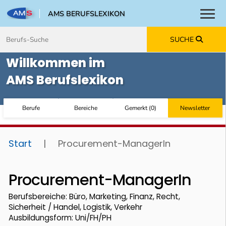
AMS BERUFSLEXIKON
Toggl
Zum Inhalt springen
Zum Navmenü springen
Zur Suche springen
Zur Footer springen
SUCHE
Willkommen im
AMS Berufslexikon
Berufe
Bereiche
Gemerkt
(
0
)
Newsletter
Start
|
Procurement-ManagerIn
Procurement-ManagerIn
Berufsbereiche: Büro, Marketing, Finanz, Recht,
Sicherheit / Handel, Logistik, Verkehr
Ausbildungsform: Uni/FH/PH