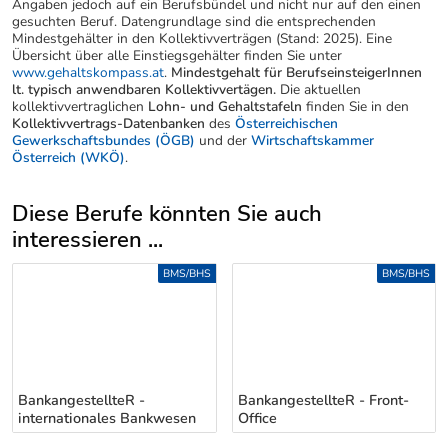
Angaben jedoch auf ein Berufsbündel und nicht nur auf den einen
gesuchten Beruf. Datengrundlage sind die entsprechenden
Mindestgehälter in den Kollektivverträgen (Stand: 2025). Eine
Übersicht über alle Einstiegsgehälter finden Sie unter
www.gehaltskompass.at
.
Mindestgehalt für BerufseinsteigerInnen
lt. typisch anwendbaren Kollektivvertägen.
Die aktuellen
kollektivvertraglichen
Lohn- und Gehaltstafeln
finden Sie in den
Kollektivvertrags-Datenbanken
des
Österreichischen
Gewerkschaftsbundes (ÖGB)
und der
Wirtschaftskammer
Österreich (WKÖ)
.
Diese Berufe könnten Sie auch
interessieren ...
Uber weitere Berufsvorschläge
BMS/BHS
BMS/BHS
BankangestellteR -
BankangestellteR - Front-
internationales Bankwesen
Office