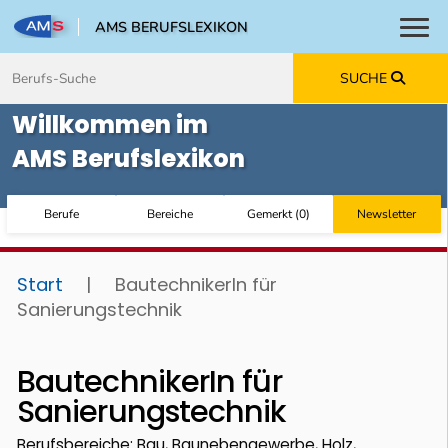
AMS BERUFSLEXIKON
Toggl
Zum Inhalt springen
Zum Navmenü springen
Zur Suche springen
Zur Footer springen
SUCHE
Willkommen im
AMS Berufslexikon
Berufe
Bereiche
Gemerkt
(
0
)
Newsletter
Start
|
BautechnikerIn für
Sanierungstechnik
BautechnikerIn für
Sanierungstechnik
Berufsbereiche: Bau, Baunebengewerbe, Holz,