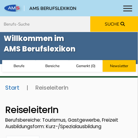
AMS BERUFSLEXIKON
Toggl
Zum Inhalt springen
Zum Navmenü springen
Zur Suche springen
Zur Footer springen
SUCHE
Willkommen im
AMS Berufslexikon
Berufe
Bereiche
Gemerkt
(
0
)
Newsletter
Start
|
ReiseleiterIn
ReiseleiterIn
Berufsbereiche: Tourismus, Gastgewerbe, Freizeit
Ausbildungsform: Kurz-/Spezialausbildung