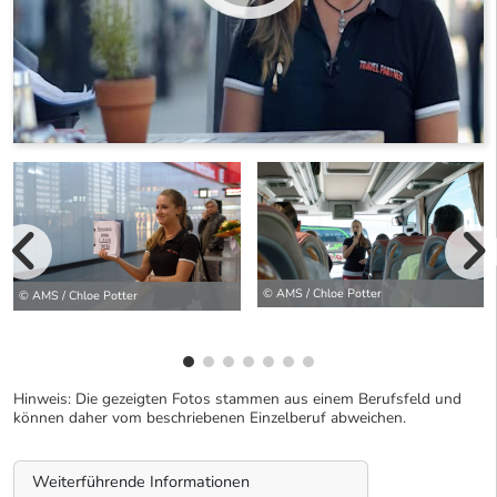
vorherige Bilde
wei
© AMS / Chloe Potter
© AMS / Chloe Potter
Hinweis: Die gezeigten Fotos stammen aus einem Berufsfeld und
können daher vom beschriebenen Einzelberuf abweichen.
Weiterführende Informationen