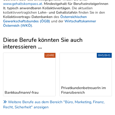
www.gehaltskompass.at
.
Mindestgehalt für BerufseinsteigerInnen
lt. typisch anwendbaren Kollektivvertägen.
Die aktuellen
kollektivvertraglichen
Lohn- und Gehaltstafeln
finden Sie in den
Kollektivvertrags-Datenbanken
des
Österreichischen
Gewerkschaftsbundes (ÖGB)
und der
Wirtschaftskammer
Österreich (WKÖ)
.
Diese Berufe könnten Sie auch
interessieren ...
Uber weitere Berufsvorschläge
LEHRE
BMS/BHS
PrivatkundenbetreuerIn im
Bankkaufmann/-frau
Finanzbereich
Weitere Berufe aus dem Bereich "Büro, Marketing, Finanz,
Recht, Sicherheit" anzeigen