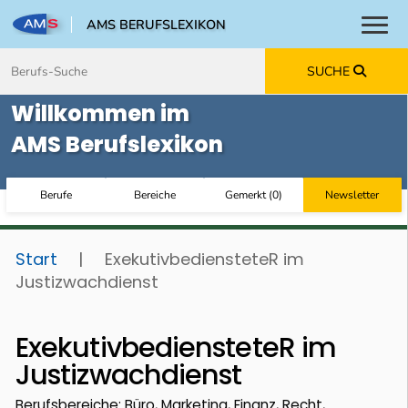
AMS BERUFSLEXIKON
Toggl
Zum Inhalt springen
Zum Navmenü springen
Zur Suche springen
Zur Footer springen
SUCHE
Willkommen im
AMS Berufslexikon
Berufe
Bereiche
Gemerkt
(
0
)
Newsletter
Start
|
ExekutivbediensteteR im
Justizwachdienst
ExekutivbediensteteR im
Justizwachdienst
Berufsbereiche: Büro, Marketing, Finanz, Recht,