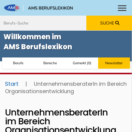
AMS BERUFSLEXIKON
Toggl
Zum Inhalt springen
Zum Navmenü springen
Zur Suche springen
Zur Footer springen
SUCHE
Willkommen im
AMS Berufslexikon
Berufe
Bereiche
Gemerkt
(
0
)
Newsletter
Start
|
UnternehmensberaterIn im Bereich
Organisationsentwicklung
UnternehmensberaterIn
im Bereich
Organisationsentwicklung