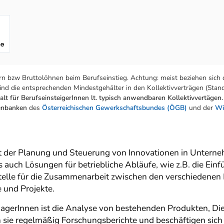
fe
n bzw Bruttolöhnen beim Berufseinstieg. Achtung: meist beziehen sich 
nd die entsprechenden Mindestgehälter in den Kollektivverträgen (Stand:
lt für BerufseinsteigerInnen lt. typisch anwendbaren Kollektivvertägen.
tenbanken
des
Österreichischen Gewerkschaftsbundes (ÖGB)
und der
Wi
t der Planung und Steuerung von Innovationen in Untern
s auch Lösungen für betriebliche Abläufe, wie z.B. die Ei
telle für die Zusammenarbeit zwischen den verschiedenen 
e und Projekte.
agerInnen ist die Analyse von bestehenden Produkten, Di
ie regelmäßig Forschungsberichte und beschäftigen sich 