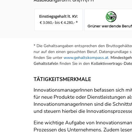
Einstiegsgehalt lt. KV:
€ 3.060,- bis € 4.280,- *
Grüner werdende Beru
* Die Gehaltsangaben entsprechen den Bruttogehälter
nur auf den einen gesuchten Beruf. Datengrundlage si
finden Sie unter
www.gehaltskompass.at
.
Mindestgeha
Gehaltstafeln
finden Sie in den
Kollektivvertrags-Da
TÄTIGKEITSMERKMALE
InnovationsmanagerInnen befassen sich mi
für neue Produkte oder Dienstleistungen al
InnovationsmanagerInnen sind die Schnitts
und steuern hierbei die Innovationsprozess
Eine wichtige Aufgabe von Innovationsman
Prozessen des Unternehmens. Zudem lesen s