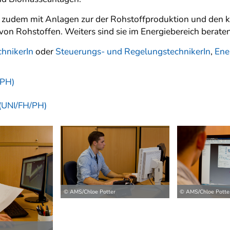
 zudem mit Anlagen zur der Rohstoffproduktion und den 
on Rohstoffen. Weiters sind sie im Energiebereich beraten
hnikerIn
oder
Steuerungs- und RegelungstechnikerIn
,
Ene
/PH)
 (UNI/FH/PH)
© AMS/Chloe Potter
© AMS/Chloe Potte
ilder