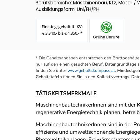
Berufsbereiche: Maschinenbau, Kfz, Metall / 
Ausbildungsform: Uni/FH/PH
Einstiegsgehalt lt. KV:
€ 3.340,- bis € 4.350,- *
Grüne Berufe
* Die Gehaltsangaben entsprechen den Bruttogehälter
nur auf den einen gesuchten Beruf. Datengrundlage si
finden Sie unter
www.gehaltskompass.at
.
Mindestgeha
Gehaltstafeln
finden Sie in den
Kollektivvertrags-Da
TÄTIGKEITSMERKMALE
MaschinenbautechnikerInnen sind mit der
K
regenerative Energietechnik planen, betre
MaschinenbautechnikerInnen sind in der Pro
effiziente und umweltschonende Energiege
Photovoltaikanlagen, Erdwärmesysteme u