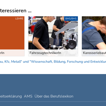
eressieren ...
LEHRE
BMS/BHS
rIn
FahrzeugtechnikerIn
Karosseriebaut
, Kfz, Metall" und "Wissenschaft, Bildung, Forschung und Entwicklu
heitserklärung
AMS
Über das Berufslexikon