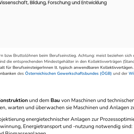
Wissenschaft, Bildung, Forschung und Entwicklung
n bzw Bruttolöhnen beim Berufseinstieg. Achtung: meist beziehen sich 
nd die entsprechenden Mindestgehälter in den Kollektivverträgen (Stand:
lt für BerufseinsteigerInnen lt. typisch anwendbaren Kollektivvertägen.
tenbanken
des
Österreichischen Gewerkschaftsbundes (ÖGB)
und der
Wi
onstruktion
und dem
Bau
von Maschinen und technischen
iben, warten und überwachen sie Maschinen und Anlagen z
jektierung energietechnischer Anlagen zur Prozessoptimier
winnung, Energietransport und -nutzung notwendig sind:
nd Biomasseanlagen.