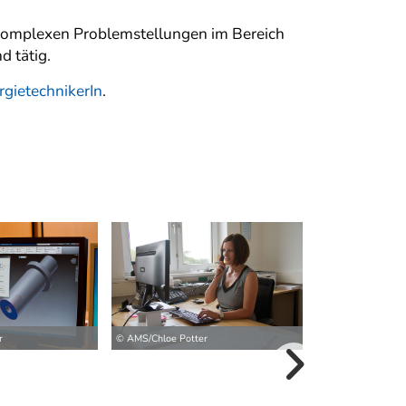
komplexen Problemstellungen im Bereich
d tätig.
rgietechnikerIn
.
© AMS / Das Medi
r
© AMS/Chloe Potter
weitere Bilder>