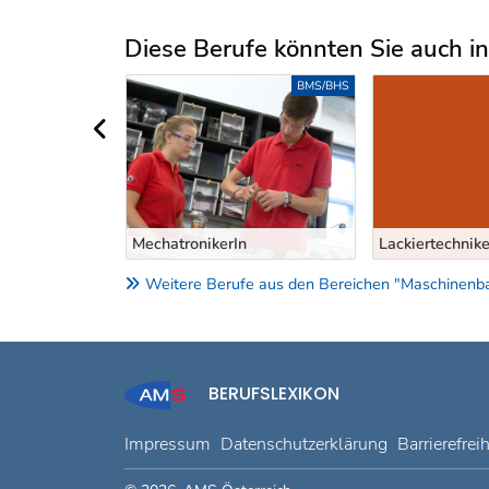
Diese Berufe könnten Sie auch int
Uber weitere Berufsvorschläge
EZIALAUSBILDUNG
BMS/BHS
vorheriger Bereich
kerIn
MechatronikerIn
Lackiertechnike
Weitere Berufe aus den Bereichen "Maschinenbau
BERUFSLEXIKON
Impressum
Datenschutzerklärung
Barrierefrei