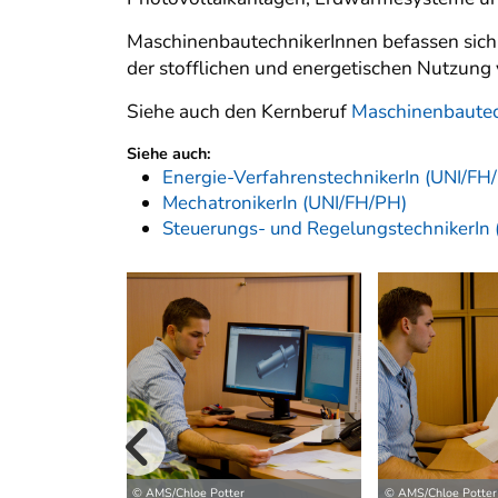
MaschinenbautechnikerInnen befassen sich
der stofflichen und energetischen Nutzung v
Siehe auch den Kernberuf
Maschinenbautec
Siehe auch:
Energie-VerfahrenstechnikerIn (UNI/FH
MechatronikerIn (UNI/FH/PH)
Steuerungs- und RegelungstechnikerIn
vorherige B
© AMS/Chloe Potter
© AMS/Chloe Potter