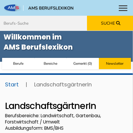
AMS BERUFSLEXIKON
Toggl
Zum Inhalt springen
Zum Navmenü springen
Zur Suche springen
Zur Footer springen
SUCHE
Willkommen im
AMS Berufslexikon
Berufe
Bereiche
Gemerkt
(
0
)
Newsletter
Start
|
LandschaftsgärtnerIn
LandschaftsgärtnerIn
Berufsbereiche: Landwirtschaft, Gartenbau,
Forstwirtschaft / Umwelt
Ausbildungsform: BMS/BHS