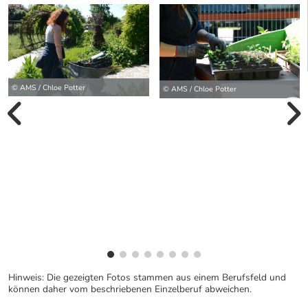
© AMS / Chloe Potter
© AMS / Chloe Potter
vorherige Bilde
wei
Hinweis: Die gezeigten Fotos stammen aus einem Berufsfeld und
können daher vom beschriebenen Einzelberuf abweichen.