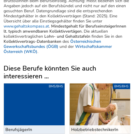
Bruttolöhnen beim Berufseinstieg. Achtung: meist beziehen sich die
Angaben jedoch auf ein Berufsbündel und nicht nur auf den einen
gesuchten Beruf. Datengrundlage sind die entsprechenden
Mindestgehälter in den Kollektivverträgen (Stand: 2025). Eine
Übersicht über alle Einstiegsgehälter finden Sie unter
www.gehaltskompass.at
.
Mindestgehalt für BerufseinsteigerInnen
lt. typisch anwendbaren Kollektivvertägen.
Die aktuellen
kollektivvertraglichen
Lohn- und Gehaltstafeln
finden Sie in den
Kollektivvertrags-Datenbanken
des
Österreichischen
Gewerkschaftsbundes (ÖGB)
und der
Wirtschaftskammer
Österreich (WKÖ)
.
Diese Berufe könnten Sie auch
interessieren ...
Uber weitere Berufsvorschläge
BMS/BHS
BMS/BHS
BerufsjägerIn
HolzbetriebstechnikerIn