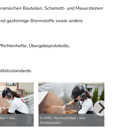
eramischen Bauteilen, Schamott- und Mauersteinen
und gasförmige Brennstoffe sowie andere
flichtenhefte, Übergabeprotokolle,
litätsstandards.
ayr / Das
© AMS / Reinhard Mayr / Das
© AMS / Reinhard 
weitere Bilder>
Medienstudio
Medienstudio