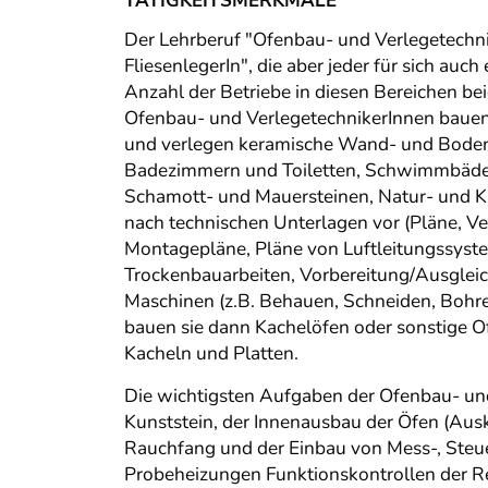
TÄTIGKEITSMERKMALE
Der Lehrberuf "Ofenbau- und Verlegetechnik
FliesenlegerIn", die aber jeder für sich au
Anzahl der Betriebe in diesen Bereichen be
Ofenbau- und VerlegetechnikerInnen bauen 
und verlegen keramische Wand- und Bodenf
Badezimmern und Toiletten, Schwimmbädern,
Schamott- und Mauersteinen, Natur- und Kuns
nach technischen Unterlagen vor (Pläne, V
Montagepläne, Pläne von Luftleitungssystem
Trockenbauarbeiten, Vorbereitung/Ausglei
Maschinen (z.B. Behauen, Schneiden, Bohren
bauen sie dann Kachelöfen oder sonstige 
Kacheln und Platten.
Die wichtigsten Aufgaben der Ofenbau- und
Kunststein, der Innenausbau der Öfen (Aus
Rauchfang und der Einbau von Mess-, Steue
Probeheizungen Funktionskontrollen der R