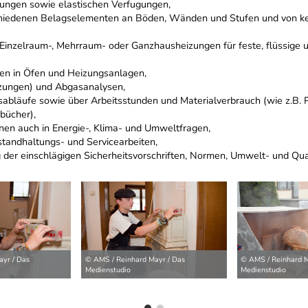
tungen sowie elastischen Verfugungen,
chiedenen Belagselementen an Böden, Wänden und Stufen und von k
Einzelraum-, Mehrraum- oder Ganzhausheizungen für feste, flüssige 
en in Öfen und Heizungsanlagen,
zungen) und Abgasanalysen,
bläufe sowie über Arbeitsstunden und Materialverbrauch (wie z.B. P
bücher),
en auch in Energie-, Klima- und Umweltfragen,
standhaltungs- und Servicearbeiten,
 der einschlägigen Sicherheitsvorschriften, Normen, Umwelt- und Qua
ilder
yr / Das
© AMS / Reinhard Mayr / Das
© AMS / Reinhard M
Medienstudio
Medienstudio