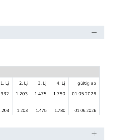
1. Lj
2. Lj
3. Lj
4. Lj
gültig ab
932
1.203
1.475
1.780
01.05.2026
1.203
1.203
1.475
1.780
01.05.2026