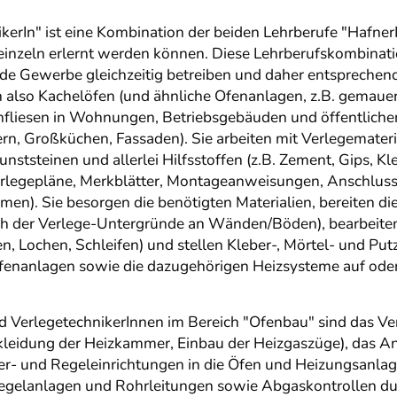
erIn" ist eine Kombination der beiden Lehrberufe "Hafner
ch einzeln erlernt werden können. Diese Lehrberufskombinat
ide Gewerbe gleichzeitig betreiben und daher entsprechen
also Kachelöfen (und ähnliche Ofenanlagen, z.B. gemauer
liesen in Wohnungen, Betriebsgebäuden und öffentlichen
 Großküchen, Fassaden). Sie arbeiten mit Verlegematerial,
tsteinen und allerlei Hilfsstoffen (z.B. Zement, Gips, Kle
erlegepläne, Merkblätter, Montageanweisungen, Anschluss
en). Sie besorgen die benötigten Materialien, bereiten di
ch der Verlege-Untergründe an Wänden/Böden), bearbeiten
, Lochen, Schleifen) und stellen Kleber-, Mörtel- und Put
Ofenanlagen sowie die dazugehörigen Heizsysteme auf ode
 VerlegetechnikerInnen im Bereich "Ofenbau" sind das Ve
kleidung der Heizkammer, Einbau der Heizgaszüge), das An
r- und Regeleinrichtungen in die Öfen und Heizungsanlage
egelanlagen und Rohrleitungen sowie Abgaskontrollen du