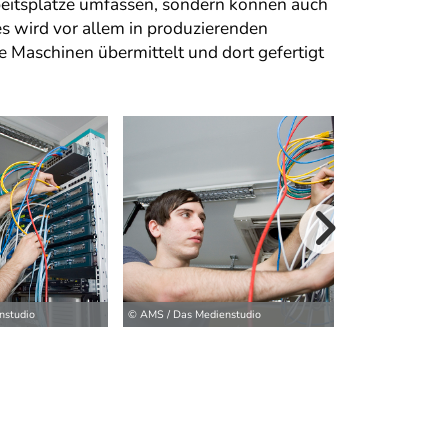
beitsplätze umfassen, sondern können auch
 wird vor allem in produzierenden
 Maschinen übermittelt und dort gefertigt
weitere Bilder>
nstudio
© AMS / Das Medienstudio
© AMS / Das Medi