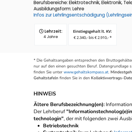
Berufsbereiche: Elektrotechnik, Elektronik, Te
Ausbildungsform: Lehre
Infos zur Lehrlingsentschädigung (Lehrlings
Lehrzeit:
Einstiegsgehalt lt. KV:
4 Jahre
€ 2.340,- bis € 2.910,- *
* Die Gehaltsangaben entsprechen den Bruttogehälter
nur auf den einen gesuchten Beruf. Datengrundlage si
finden Sie unter
www.gehaltskompass.at
.
Mindestgeha
Gehaltstafeln
finden Sie in den
Kollektivvertrags-Da
HINWEIS
Ältere Berufsbezeichnung(en):
Information
Der Lehrberuf
"Informationstechnolog(e)i
technologin"
, der mit folgenden zwei Aus
Betriebstechnik