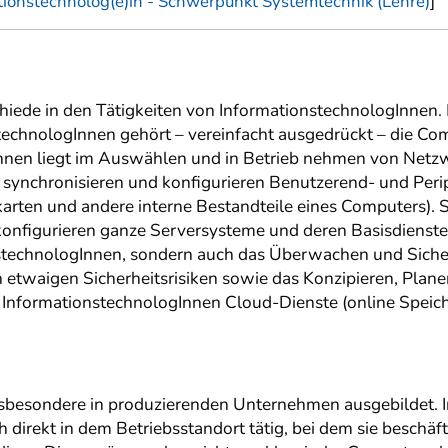
tionstechnolog(e)in - Schwerpunkt Systemtechnik (Lehre)
]
chiede in den Tätigkeiten von InformationstechnologInnen
stechnologInnen gehört – vereinfacht ausgedrückt – die C
nen liegt im Auswählen und in Betrieb nehmen von Netz
e synchronisieren und konfigurieren Benutzerend- und Peri
arten und andere interne Bestandteile eines Computers). 
onfigurieren ganze Serversysteme und deren Basisdienste. 
stechnologInnen, sondern auch das Überwachen und Sichers
on etwaigen Sicherheitsrisiken sowie das Konzipieren, Pl
nformationstechnologInnen Cloud-Dienste (online Speicher
nsbesondere in produzierenden Unternehmen ausgebildet. 
direkt in dem Betriebsstandort tätig, bei dem sie beschäft