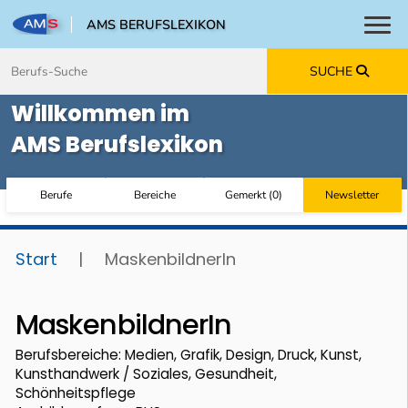
AMS BERUFSLEXIKON
Toggl
Zum Inhalt springen
Zum Navmenü springen
Zur Suche springen
Zur Footer springen
SUCHE
Willkommen im
AMS Berufslexikon
Berufe
Bereiche
Gemerkt
(
0
)
Newsletter
Start
|
MaskenbildnerIn
MaskenbildnerIn
Berufsbereiche: Medien, Grafik, Design, Druck, Kunst,
Kunsthandwerk / Soziales, Gesundheit,
Schönheitspflege