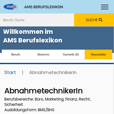
AMS BERUFSLEXIKON
Toggl
Zum Inhalt springen
Zum Navmenü springen
Zur Suche springen
Zur Footer springen
SUCHE
Willkommen im
AMS Berufslexikon
Berufe
Bereiche
Gemerkt
(
0
)
Newsletter
Start
|
AbnahmetechnikerIn
AbnahmetechnikerIn
Berufsbereiche: Büro, Marketing, Finanz, Recht,
Sicherheit
Ausbildungsform: BMS/BHS