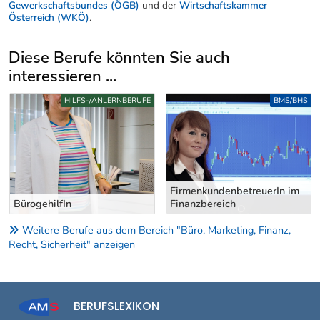
Gewerkschaftsbundes (ÖGB)
und der
Wirtschaftskammer
Österreich (WKÖ)
.
Diese Berufe könnten Sie auch
interessieren ...
Uber weitere Berufsvorschläge
HILFS-/ANLERNBERUFE
BMS/BHS
FirmenkundenbetreuerIn im
BürogehilfIn
Finanzbereich
Weitere Berufe aus dem Bereich "Büro, Marketing, Finanz,
Recht, Sicherheit" anzeigen
BERUFSLEXIKON