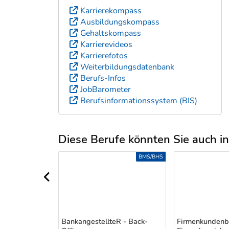
Karrierekompass
Ausbildungskompass
Gehaltskompass
Karrierevideos
Karrierefotos
Weiterbildungsdatenbank
Berufs-Infos
JobBarometer
Berufsinformationssystem (BIS)
Diese Berufe könnten Sie auch int
Uber weitere Berufsvorschläge
S-/ANLERNBERUFE
BMS/BHS
vorheriger Bereich
BankangestellteR - Back-
Firmenkundenbe