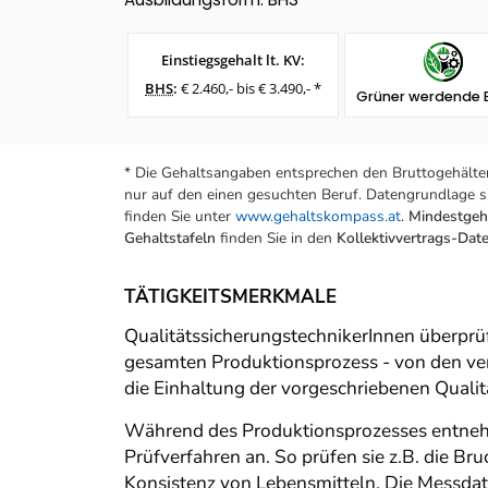
Einstiegsgehalt lt. KV:
BHS
:
€ 2.460,- bis € 3.490,- *
Grüner werdende 
* Die Gehaltsangaben entsprechen den Bruttogehälter
nur auf den einen gesuchten Beruf. Datengrundlage si
finden Sie unter
www.gehaltskompass.at
.
Mindestgeha
Gehaltstafeln
finden Sie in den
Kollektivvertrags-Da
TÄTIGKEITSMERKMALE
QualitätssicherungstechnikerInnen überprüf
gesamten Produktionsprozess - von den ver
die Einhaltung der vorgeschriebenen Qualit
Während des Produktionsprozesses entneh
Prüfverfahren an. So prüfen sie z.B. die Br
Konsistenz von Lebensmitteln. Die Messdat