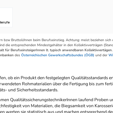
Berufe
n bzw Bruttolöhnen beim Berufseinstieg. Achtung: meist beziehen sich 
nd die entsprechenden Mindestgehälter in den Kollektivverträgen (Stand:
lt für BerufseinsteigerInnen lt. typisch anwendbaren Kollektivvertägen.
tenbanken
des
Österreichischen Gewerkschaftsbundes (ÖGB)
und der
Wi
en, ob ein Produkt den festgelegten Qualitätsstandards ent
wendeten Rohmaterialien über die Fertigung bis zum ferti
äts- und Sicherheitsstandards.
men QualitätssicherungstechnikerInnen laufend Proben u
uchfestigkeit von Materialien, die Biegsamkeit von Kaross
en werten sie statistisch aus und machen entsprechend de