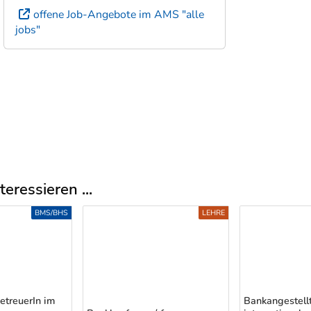
offene Job-Angebote im AMS "alle
jobs"
eressieren ...
BMS/BHS
LEHRE
treuerIn im
Bankangestell