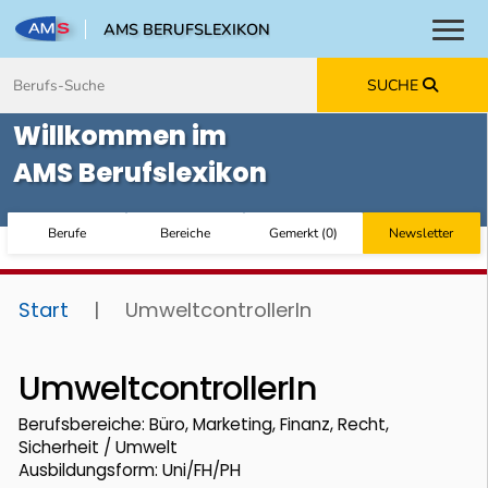
AMS BERUFSLEXIKON
Toggl
Zum Inhalt springen
Zum Navmenü springen
Zur Suche springen
Zur Footer springen
SUCHE
Willkommen im
AMS Berufslexikon
Berufe
Bereiche
Gemerkt
(
0
)
Newsletter
Start
|
UmweltcontrollerIn
UmweltcontrollerIn
Berufsbereiche: Büro, Marketing, Finanz, Recht,
Sicherheit / Umwelt
Ausbildungsform: Uni/FH/PH