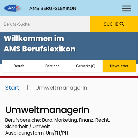
AMS BERUFSLEXIKON
Toggl
Zum Inhalt springen
Zum Navmenü springen
Zur Suche springen
Zur Footer springen
SUCHE
Willkommen im
AMS Berufslexikon
Berufe
Bereiche
Gemerkt
(
0
)
Newsletter
Start
|
UmweltmanagerIn
UmweltmanagerIn
Berufsbereiche: Büro, Marketing, Finanz, Recht,
Sicherheit / Umwelt
Ausbildungsform: Uni/FH/PH