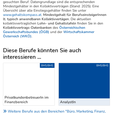
gesuchten Beruf. Datengrundlage sind die entsprechenden
Mindestgehälter in den Kollektivverträgen (Stand: 2025). Eine
Übersicht über alle Einstiegsgehälter finden Sie unter
www.gehaltskompass.at
.
Mindestgehalt für BerufseinsteigerInnen
lt. typisch anwendbaren Kollektivvertägen.
Die aktuellen
kollektivvertraglichen
Lohn- und Gehaltstafeln
finden Sie in den
Kollektivvertrags-Datenbanken
des
Österreichischen
Gewerkschaftsbundes (ÖGB)
und der
Wirtschaftskammer
Österreich (WKÖ)
.
Diese Berufe könnten Sie auch
interessieren ...
Uber weitere Berufsvorschläge
BMS/BHS
BMS/BHS
PrivatkundenbetreuerIn im
Finanzbereich
AnalystIn
Weitere Berufe aus den Bereichen "Büro, Marketing, Finanz,