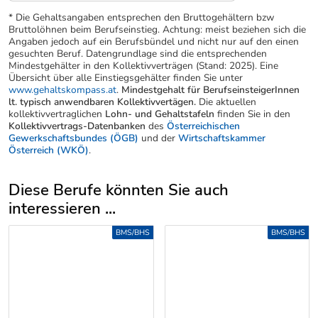
* Die Gehaltsangaben entsprechen den Bruttogehältern bzw
Bruttolöhnen beim Berufseinstieg. Achtung: meist beziehen sich die
Angaben jedoch auf ein Berufsbündel und nicht nur auf den einen
gesuchten Beruf. Datengrundlage sind die entsprechenden
Mindestgehälter in den Kollektivverträgen (Stand: 2025). Eine
Übersicht über alle Einstiegsgehälter finden Sie unter
www.gehaltskompass.at
.
Mindestgehalt für BerufseinsteigerInnen
lt. typisch anwendbaren Kollektivvertägen.
Die aktuellen
kollektivvertraglichen
Lohn- und Gehaltstafeln
finden Sie in den
Kollektivvertrags-Datenbanken
des
Österreichischen
Gewerkschaftsbundes (ÖGB)
und der
Wirtschaftskammer
Österreich (WKÖ)
.
Diese Berufe könnten Sie auch
interessieren ...
Uber weitere Berufsvorschläge
BMS/BHS
BMS/BHS