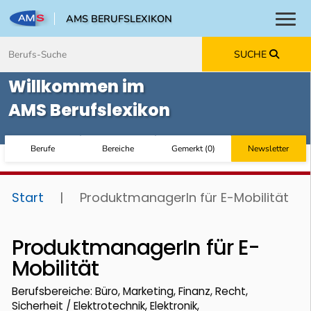
AMS BERUFSLEXIKON
Toggl
Zum Inhalt springen
Zum Navmenü springen
Zur Suche springen
Zur Footer springen
SUCHE
Willkommen im
AMS Berufslexikon
Berufe
Bereiche
Gemerkt
(
0
)
Newsletter
Start
|
ProduktmanagerIn für E-Mobilität
ProduktmanagerIn für E-
Mobilität
Berufsbereiche: Büro, Marketing, Finanz, Recht,
Sicherheit / Elektrotechnik, Elektronik,