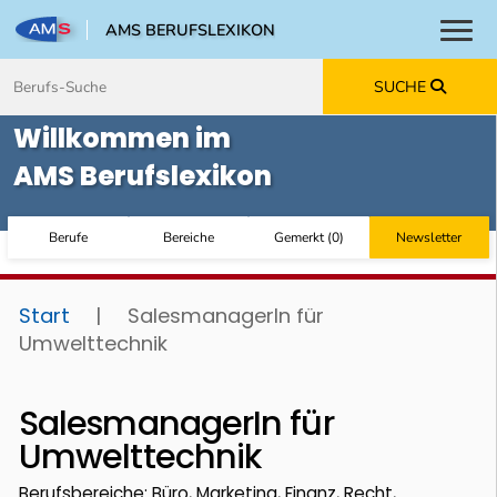
AMS BERUFSLEXIKON
Toggl
Zum Inhalt springen
Zum Navmenü springen
Zur Suche springen
Zur Footer springen
SUCHE
Willkommen im
AMS Berufslexikon
Berufe
Bereiche
Gemerkt
(
0
)
Newsletter
Start
|
SalesmanagerIn für
Umwelttechnik
SalesmanagerIn für
Umwelttechnik
Berufsbereiche: Büro, Marketing, Finanz, Recht,