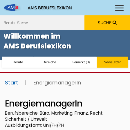
AMS BERUFSLEXIKON
Toggl
Zum Inhalt springen
Zum Navmenü springen
Zur Suche springen
Zur Footer springen
SUCHE
Willkommen im
AMS Berufslexikon
Berufe
Bereiche
Gemerkt
(
0
)
Newsletter
Start
|
EnergiemanagerIn
EnergiemanagerIn
Berufsbereiche: Büro, Marketing, Finanz, Recht,
Sicherheit / Umwelt
Ausbildungsform: Uni/FH/PH