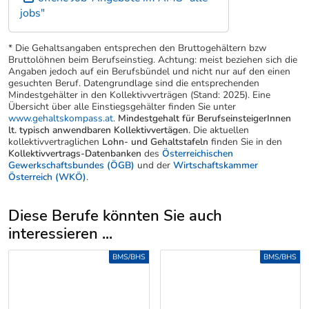
jobs"
* Die Gehaltsangaben entsprechen den Bruttogehältern bzw
Bruttolöhnen beim Berufseinstieg. Achtung: meist beziehen sich die
Angaben jedoch auf ein Berufsbündel und nicht nur auf den einen
gesuchten Beruf. Datengrundlage sind die entsprechenden
Mindestgehälter in den Kollektivverträgen (Stand: 2025). Eine
Übersicht über alle Einstiegsgehälter finden Sie unter
www.gehaltskompass.at
.
Mindestgehalt für BerufseinsteigerInnen
lt. typisch anwendbaren Kollektivvertägen.
Die aktuellen
kollektivvertraglichen
Lohn- und Gehaltstafeln
finden Sie in den
Kollektivvertrags-Datenbanken
des
Österreichischen
Gewerkschaftsbundes (ÖGB)
und der
Wirtschaftskammer
Österreich (WKÖ)
.
Diese Berufe könnten Sie auch
interessieren ...
Uber weitere Berufsvorschläge
BMS/BHS
BMS/BHS