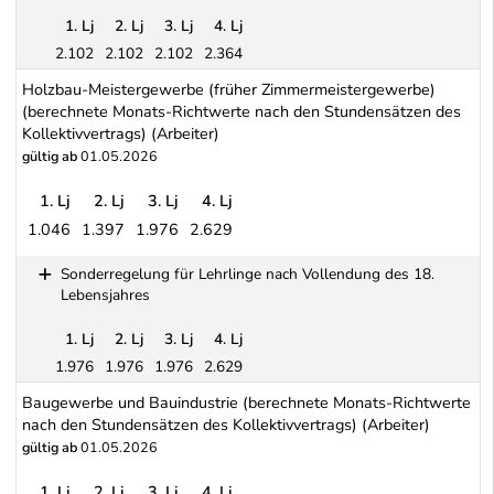
1. Lj
2. Lj
3. Lj
4. Lj
2.102
2.102
2.102
2.364
Sonderregelung für Lehrlinge nach Vollendung des 18. Lebensjah
Holzbau-Meistergewerbe (früher Zimmermeistergewerbe)
(berechnete Monats-Richtwerte nach den Stundensätzen des
Kollektivvertrags) (Arbeiter)
gültig ab
01.05.2026
1. Lj
2. Lj
3. Lj
4. Lj
1.046
1.397
1.976
2.629
Holzbau-Meistergewerbe (früher Zimmermeistergewerbe) (berechne
Sonderregelung für Lehrlinge nach Vollendung des 18.
Lebensjahres
1. Lj
2. Lj
3. Lj
4. Lj
1.976
1.976
1.976
2.629
Sonderregelung für Lehrlinge nach Vollendung des 18. Lebensja
Baugewerbe und Bauindustrie (berechnete Monats-Richtwerte
nach den Stundensätzen des Kollektivvertrags) (Arbeiter)
gültig ab
01.05.2026
1. Lj
2. Lj
3. Lj
4. Lj