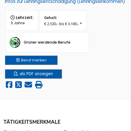
Infos zur Lehrlingsentschädigung (Lehrlingseinkommen)
Lehrzeit:
Gehalt:
3 Jahre
€ 2.530,- bis € 3.180,- *
Grüner werdende Berufe
Beruf
merken
als PDF anzeigen
TÄTIGKEITSMERKMALE