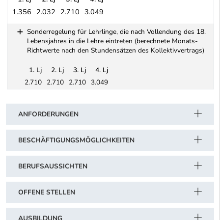
1.356
2.032
2.710
3.049
Baugewerbe und Bauindustrie (berechnete Monats-Richtwerte nach
Sonderregelung für Lehrlinge, die nach Vollendung des 18.
Lebensjahres in die Lehre eintreten (berechnete Monats-
Richtwerte nach den Stundensätzen des Kollektivvertrags)
1. Lj
2. Lj
3. Lj
4. Lj
2.710
2.710
2.710
3.049
Schwerpunkt Tabelle
Sonderregelung für Lehrlinge, die nach Vollendung des 18. Leben
ANFORDERUNGEN
BESCHÄFTIGUNGSMÖGLICHKEITEN
BERUFSAUSSICHTEN
OFFENE STELLEN
AUSBILDUNG