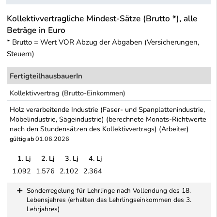
Kollektivvertragliche Mindest-Sätze (Brutto *), alle
Beträge in Euro
* Brutto = Wert VOR Abzug der Abgaben (Versicherungen,
Steuern)
FertigteilhausbauerIn
Kollektivvertrag (Brutto-Einkommen)
Holz verarbeitende Industrie (Faser- und Spanplattenindustrie,
Möbelindustrie, Sägeindustrie) (berechnete Monats-Richtwerte
nach den Stundensätzen des Kollektivvertrags) (Arbeiter)
gültig ab
01.06.2026
1. Lj
2. Lj
3. Lj
4. Lj
1.092
1.576
2.102
2.364
Holz verarbeitende Industrie (Faser- und Spanplattenindustrie, Mö
Sonderregelung für Lehrlinge nach Vollendung des 18.
Lebensjahres (erhalten das Lehrlingseinkommen des 3.
Lehrjahres)