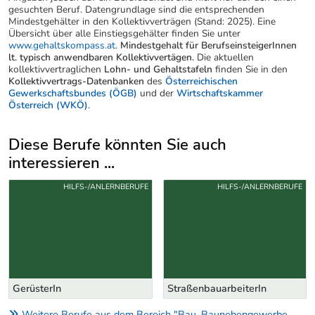
gesuchten Beruf. Datengrundlage sind die entsprechenden
Mindestgehälter in den Kollektivverträgen (Stand: 2025). Eine
Übersicht über alle Einstiegsgehälter finden Sie unter
www.gehaltskompass.at
.
Mindestgehalt für BerufseinsteigerInnen
lt. typisch anwendbaren Kollektivvertägen.
Die aktuellen
kollektivvertraglichen
Lohn- und Gehaltstafeln
finden Sie in den
Kollektivvertrags-Datenbanken
des
Österreichischen
Gewerkschaftsbundes (ÖGB)
und der
Wirtschaftskammer
Österreich (WKÖ)
.
Diese Berufe könnten Sie auch
interessieren ...
Uber weitere Berufsvorschläge
HILFS-/ANLERNBERUFE
HILFS-/ANLERNBERUFE
GerüsterIn
StraßenbauarbeiterIn
Weitere Berufe aus dem Bereich "Bau, Baunebengewerbe,