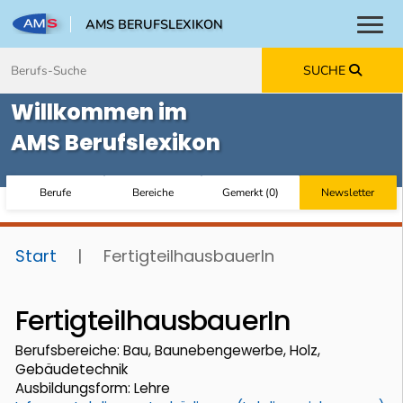
AMS BERUFSLEXIKON
Toggl
Zum Inhalt springen
Zum Navmenü springen
Zur Suche springen
Zur Footer springen
SUCHE
Willkommen im
AMS Berufslexikon
Berufe
Bereiche
Gemerkt
(
0
)
Newsletter
Start
|
FertigteilhausbauerIn
FertigteilhausbauerIn
Berufsbereiche: Bau, Baunebengewerbe, Holz,
Gebäudetechnik
Ausbildungsform: Lehre