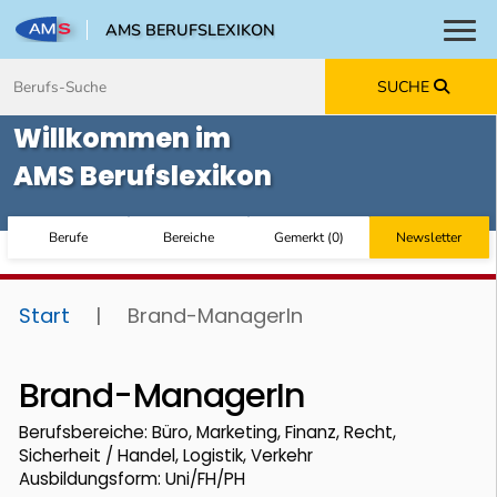
AMS BERUFSLEXIKON
Toggl
Zum Inhalt springen
Zum Navmenü springen
Zur Suche springen
Zur Footer springen
SUCHE
Willkommen im
AMS Berufslexikon
Berufe
Bereiche
Gemerkt
(
0
)
Newsletter
Start
|
Brand-ManagerIn
Brand-ManagerIn
Berufsbereiche: Büro, Marketing, Finanz, Recht,
Sicherheit / Handel, Logistik, Verkehr
Ausbildungsform: Uni/FH/PH