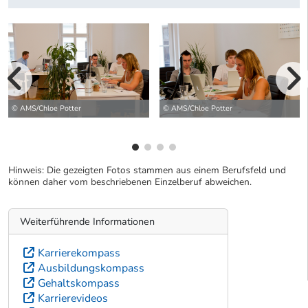
vorherige Bilde
wei
© AMS/Chloe Potter
© AMS/Chloe Potter
Hinweis: Die gezeigten Fotos stammen aus einem Berufsfeld und
können daher vom beschriebenen Einzelberuf abweichen.
Weiterführende Informationen
Karrierekompass
Ausbildungskompass
Gehaltskompass
Karrierevideos