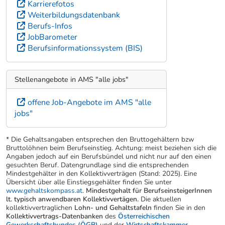
Karrierefotos
Weiterbildungsdatenbank
Berufs-Infos
JobBarometer
Berufsinformationssystem (BIS)
Stellenangebote in AMS "alle jobs"
offene Job-Angebote im AMS "alle
jobs"
* Die Gehaltsangaben entsprechen den Bruttogehältern bzw
Bruttolöhnen beim Berufseinstieg. Achtung: meist beziehen sich die
Angaben jedoch auf ein Berufsbündel und nicht nur auf den einen
gesuchten Beruf. Datengrundlage sind die entsprechenden
Mindestgehälter in den Kollektivverträgen (Stand: 2025). Eine
Übersicht über alle Einstiegsgehälter finden Sie unter
www.gehaltskompass.at
.
Mindestgehalt für BerufseinsteigerInnen
lt. typisch anwendbaren Kollektivvertägen.
Die aktuellen
kollektivvertraglichen
Lohn- und Gehaltstafeln
finden Sie in den
Kollektivvertrags-Datenbanken
des
Österreichischen
Gewerkschaftsbundes (ÖGB)
und der
Wirtschaftskammer