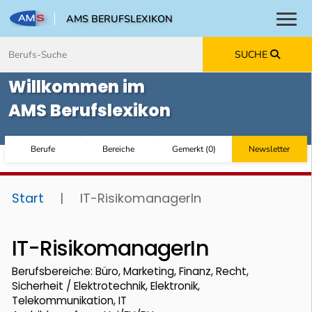
AMS BERUFSLEXIKON
Toggl
Zum Inhalt springen
Zum Navmenü springen
Zur Suche springen
Zur Footer springen
SUCHE
Willkommen im
AMS Berufslexikon
Berufe
Bereiche
Gemerkt
(
0
)
Newsletter
Start
|
IT-RisikomanagerIn
IT-RisikomanagerIn
Berufsbereiche: Büro, Marketing, Finanz, Recht,
Sicherheit / Elektrotechnik, Elektronik,
Telekommunikation, IT