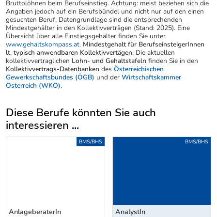
Bruttolöhnen beim Berufseinstieg. Achtung: meist beziehen sich die
Angaben jedoch auf ein Berufsbündel und nicht nur auf den einen
gesuchten Beruf. Datengrundlage sind die entsprechenden
Mindestgehälter in den Kollektivverträgen (Stand: 2025). Eine
Übersicht über alle Einstiegsgehälter finden Sie unter
www.gehaltskompass.at
.
Mindestgehalt für BerufseinsteigerInnen
lt. typisch anwendbaren Kollektivvertägen.
Die aktuellen
kollektivvertraglichen
Lohn- und Gehaltstafeln
finden Sie in den
Kollektivvertrags-Datenbanken
des
Österreichischen
Gewerkschaftsbundes (ÖGB)
und der
Wirtschaftskammer
Österreich (WKÖ)
.
Diese Berufe könnten Sie auch
interessieren ...
Uber weitere Berufsvorschläge
BMS/BHS
BMS/BHS
AnlageberaterIn
AnalystIn