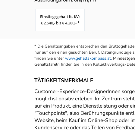
Einstiegsgehalt lt. KV:
€ 2.540,- bis € 4.280,- *
* Die Gehaltsangaben entsprechen den Bruttogehälter
nur auf den einen gesuchten Beruf. Datengrundlage si
finden Sie unter
www.gehaltskompass.at
.
Mindestgeha
Gehaltstafeln
finden Sie in den
Kollektivvertrags-Da
TÄTIGKEITSMERKMALE
Customer-Experience-DesignerInnen sorgen
möglichst positiv erleben. Im Zentrum steh
auf ein Produkt, eine Dienstleistung oder
"Touchpoints", also Berührungspunkte entl
Website, beim Kauf im Online-Shop oder i
Kundenservice oder das Teilen von Feedba