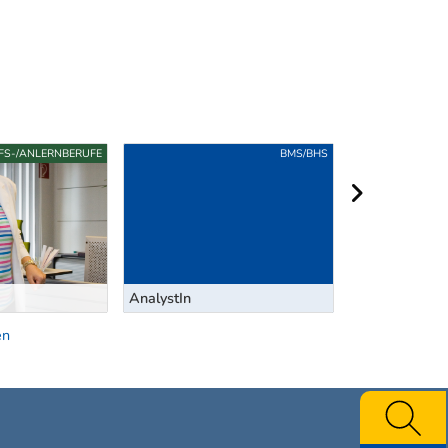
LFS-/ANLERNBERUFE
BMS/BHS
nächster Berei
AnalystIn
Anlageberate
en