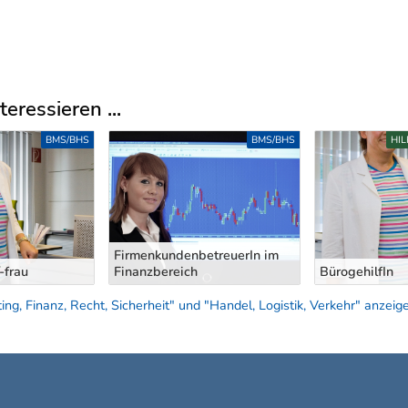
eressieren ...
BMS/BHS
BMS/BHS
HI
FirmenkundenbetreuerIn im
-frau
Finanzbereich
BürogehilfIn
g, Finanz, Recht, Sicherheit" und "Handel, Logistik, Verkehr" anzeig