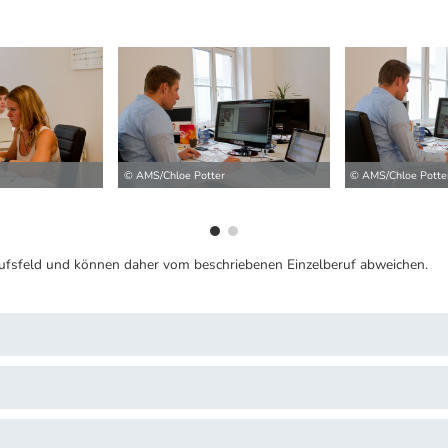
ilder
© AMS/Chloe Potter
© AMS/Chloe Potte
ufsfeld und können daher vom beschriebenen Einzelberuf abweichen.