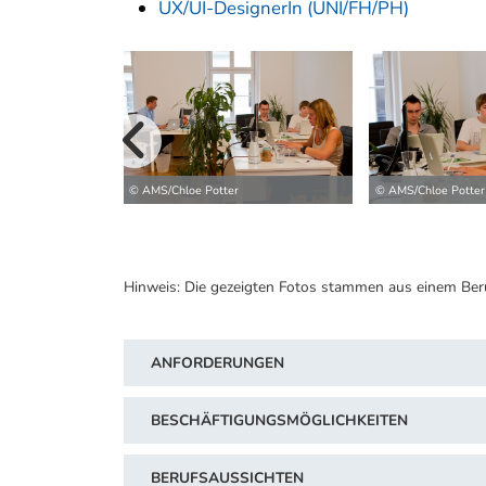
UX/UI-DesignerIn (UNI/FH/PH)
vorherige B
© AMS/Chloe Potter
© AMS/Chloe Potter
Hinweis: Die gezeigten Fotos stammen aus einem Ber
ANFORDERUNGEN
BESCHÄFTIGUNGSMÖGLICHKEITEN
BERUFSAUSSICHTEN