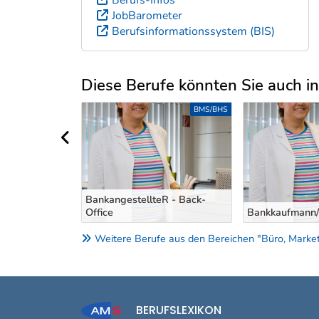
JobBarometer
Berufsinformationssystem (BIS)
Diese Berufe könnten Sie auch int
Uber weitere Berufsvorschläge
BMS/BHS
BMS/BHS
vorheriger Bereich
reuerIn im
BankangestellteR - Back-
Office
Bankkaufmann/
Weitere Berufe aus den Bereichen "Büro, Marketin
BERUFSLEXIKON