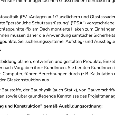
 Fenster mit mundgeblasenen Glasscheiben) berücksichtige
ovoltaik-(PV-)Anlagen auf Glasdächern und Glasfassaden.
nnte "persönliche Schutzausrüstung" ("PSA") vorgeschriebe
nschlagpunkte (fix am Dach montierte Haken zum Einhängen
rInnen müssen daher die Anwendung sämtlicher Sicherhei
punkte, Seilsicherungssysteme, Aufstieg- und Ausstieglei
"
sbildung planen, entwerfen und gestalten Produkte, Einzel
r nach Vorgaben ihrer KundInnen. Sie beraten KundInnen in
 Computer, führen Berechnungen durch (z.B. Kalkulation 
der Glaskonstruktion aus.
 Baustoffe, der Bauphysik (auch Statik), von Bauvorschri
n sowie über grundlegende Kenntnisse des Projektmanag
ung und Konstruktion" gemäß Ausbildungsordnung: