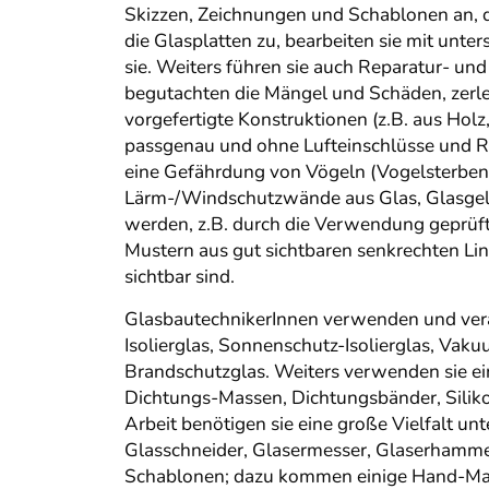
Skizzen, Zeichnungen und Schablonen an, di
die Glasplatten zu, bearbeiten sie mit unt
sie. Weiters führen sie auch Reparatur- u
begutachten die Mängel und Schäden, zerle
vorgefertigte Konstruktionen (z.B. aus Holz
passgenau und ohne Lufteinschlüsse und R
eine Gefährdung von Vögeln (Vogelsterben)
Lärm-/Windschutzwände aus Glas, Glasgelä
werden, z.B. durch die Verwendung geprüft
Mustern aus gut sichtbaren senkrechten Lin
sichtbar sind.
GlasbautechnikerInnen verwenden und verarb
Isolierglas, Sonnenschutz-Isolierglas, Vak
Brandschutzglas. Weiters verwenden sie ein
Dichtungs-Massen, Dichtungsbänder, Silikon
Arbeit benötigen sie eine große Vielfalt 
Glasschneider, Glasermesser, Glaserhammer
Schablonen; dazu kommen einige Hand-Mas