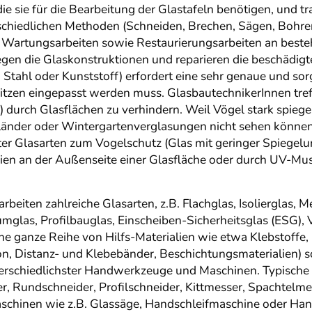
e sie für die Bearbeitung der Glastafeln benötigen, und tr
erschiedlichen Methoden (Schneiden, Brechen, Sägen, Bohre
nd Wartungsarbeiten sowie Restaurierungsarbeiten an best
gen die Glaskonstruktionen und reparieren die beschädigte
, Stahl oder Kunststoff) erfordert eine sehr genaue und sor
itzen eingepasst werden muss. GlasbautechnikerInnen tr
 durch Glasflächen zu verhindern. Weil Vögel stark spieg
nder oder Wintergartenverglasungen nicht sehen können,
er Glasarten zum Vogelschutz (Glas mit geringer Spiegel
ien an der Außenseite einer Glasfläche oder durch UV-Muste
eiten zahlreiche Glasarten, z.B. Flachglas, Isolierglas, 
uumglas, Profilbauglas, Einscheiben-Sicherheitsglas (ESG),
e ganze Reihe von Hilfs-Materialien wie etwa Klebstoffe, 
, Distanz- und Klebebänder, Beschichtungsmaterialien) sow
unterschiedlichster Handwerkzeuge und Maschinen. Typisch
, Rundschneider, Profilschneider, Kittmesser, Spachtelm
chinen wie z.B. Glassäge, Handschleifmaschine oder Ha