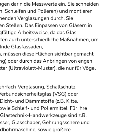
agen darin die Messwerte ein. Sie schneiden
n, Schleifen und Polieren) und montieren
ehenden Verglasungen durch. Sie
n Stellen. Das Einpassen von Gläsern in
gfältige Arbeitsweise, da das Glas
effen auch unterschiedliche Maßnahmen, um
elnde Glasfassaden,
 müssen diese Flächen sichtbar gemacht
ung) oder durch das Anbringen von engen
r (Ultraviolett-Muster), die nur für Vögel
Mehrfach-Verglasung, Schallschutz-
 Verbundsicherheitsglas (VSG) oder
Dicht- und Dämmstoffe (z.B. Kitte,
ie Schleif- und Poliermittel. Für ihre
e Glastechnik-Handwerkzeuge sind z.B.
esser, Glasschaber, Gehrungsschere und
ndbohrmaschine, sowie größere