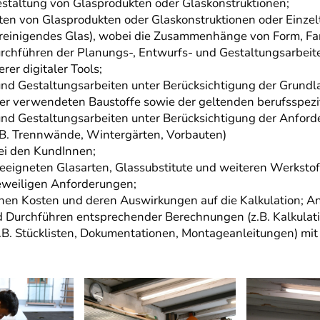
staltung von Glasprodukten oder Glaskonstruktionen;
ten von Glasprodukten oder Glaskonstruktionen oder Einzel
treinigendes Glas), wobei die Zusammenhänge von Form, Fa
rchführen der Planungs-, Entwurfs- und Gestaltungsarbeit
er digitaler Tools;
und Gestaltungsarbeiten unter Berücksichtigung der Grund
der verwendeten Baustoffe sowie der geltenden berufsspez
nd Gestaltungsarbeiten unter Berücksichtigung der Anforde
.B. Trennwände, Wintergärten, Vorbauten)
ei den KundInnen;
igneten Glasarten, Glassubstitute und weiteren Werkstoff
jeweiligen Anforderungen;
chen Kosten und deren Auswirkungen auf die Kalkulation; 
 Durchführen entsprechender Berechnungen (z.B. Kalkulati
z.B. Stücklisten, Dokumentationen, Montageanleitungen) mit