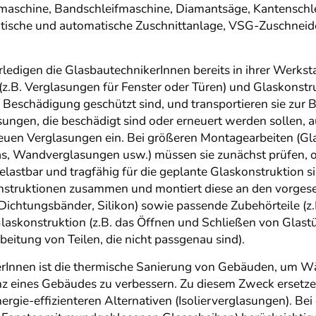
maschine, Bandschleifmaschine, Diamantsäge, Kantensch
ische und automatische Zuschnittanlage, VSG-Zuschneidet
edigen die GlasbautechnikerInnen bereits in ihrer Werksta
z.B. Verglasungen für Fenster oder Türen) und Glaskonstru
r Beschädigung geschützt sind, und transportieren sie zur
sungen, die beschädigt sind oder erneuert werden sollen, a
euen Verglasungen ein. Bei größeren Montagearbeiten (Gl
, Wandverglasungen usw.) müssen sie zunächst prüfen, o
stbar und tragfähig für die geplante Glaskonstruktion sin
skonstruktionen zusammen und montiert diese an den vorges
htungsbänder, Silikon) sowie passende Zubehörteile (z.B
Glaskonstruktion (z.B. das Öffnen und Schließen von Glast
itung von Teilen, die nicht passgenau sind).
erInnen ist die thermische Sanierung von Gebäuden, um W
nz eines Gebäudes zu verbessern. Zu diesem Zweck ersetze
nergie-effizienteren Alternativen (Isolierverglasungen). B