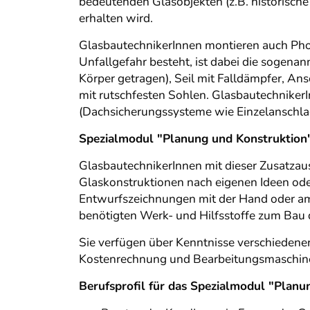
bedeutenden Glasobjekten (z.B. historische
erhalten wird.
GlasbautechnikerInnen montieren auch Phot
Unfallgefahr besteht, ist dabei die sogena
Körper getragen), Seil mit Falldämpfer, A
mit rutschfesten Sohlen. Glasbautechnike
(Dachsicherungssysteme wie Einzelanschlag
Spezialmodul "Planung und Konstruktion
GlasbautechnikerInnen mit dieser Zusatzau
Glaskonstruktionen nach eigenen Ideen ode
Entwurfszeichnungen mit der Hand oder am
benötigten Werk- und Hilfsstoffe zum Bau 
Sie verfügen über Kenntnisse verschiedener
Kostenrechnung und Bearbeitungsmaschine
Berufsprofil für das Spezialmodul "Plan