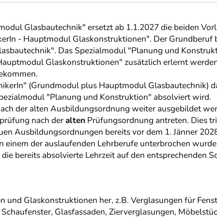
modul Glasbautechnik" ersetzt ab 1.1.2027 die beiden Vorl
erIn - Hauptmodul Glaskonstruktionen". Der Grundberuf 
asbautechnik". Das Spezialmodul "Planung und Konstrukti
Hauptmodul Glaskonstruktionen" zusätzlich erlernt werden k
 bekommen.
ikerIn" (Grundmodul plus Hauptmodul Glasbautechnik) daue
pezialmodul "Planung und Konstruktion" absolviert wird.
nach der alten Ausbildungsordnung weiter ausgebildet wer
sprüfung nach der
alten
Prüfungsordnung antreten. Dies trif
neuen Ausbildungsordnungen bereits vor dem 1. Jänner 20
in einem der auslaufenden Lehrberufe unterbrochen wurde
die bereits absolvierte Lehrzeit auf den entsprechenden 
n und Glaskonstruktionen her, z.B. Verglasungen für Fens
Schaufenster, Glasfassaden, Zierverglasungen, Möbelstücke