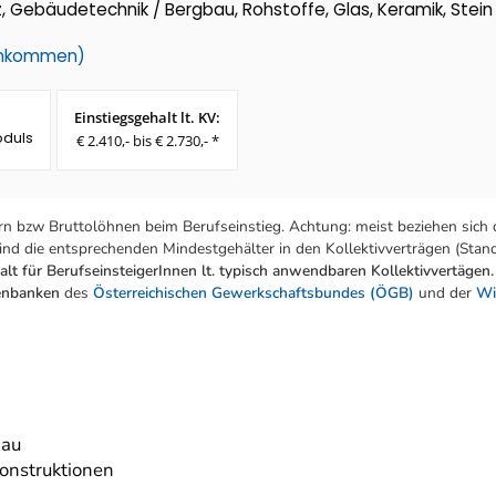
 Gebäudetechnik / Bergbau, Rohstoffe, Glas, Keramik, Stein
einkommen)
Einstiegsgehalt lt. KV:
oduls
€ 2.410,- bis € 2.730,- *
n bzw Bruttolöhnen beim Berufseinstieg. Achtung: meist beziehen sich 
nd die entsprechenden Mindestgehälter in den Kollektivverträgen (Stand:
lt für BerufseinsteigerInnen lt. typisch anwendbaren Kollektivvertägen.
tenbanken
des
Österreichischen Gewerkschaftsbundes (ÖGB)
und der
Wi
bau
onstruktionen