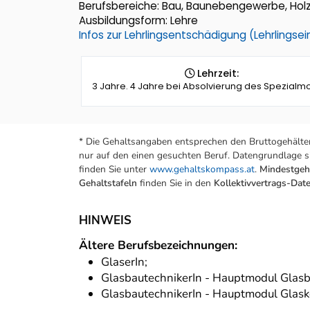
Berufsbereiche: Bau, Baunebengewerbe, Holz,
Ausbildungsform: Lehre
Infos zur Lehrlingsentschädigung (Lehrlings
Lehrzeit:
3 Jahre. 4 Jahre bei Absolvierung des Spezialm
* Die Gehaltsangaben entsprechen den Bruttogehälter
nur auf den einen gesuchten Beruf. Datengrundlage si
finden Sie unter
www.gehaltskompass.at
.
Mindestgeha
Gehaltstafeln
finden Sie in den
Kollektivvertrags-Da
HINWEIS
Ältere Berufsbezeichnungen:
GlaserIn;
GlasbautechnikerIn - Hauptmodul Glas
GlasbautechnikerIn - Hauptmodul Glask