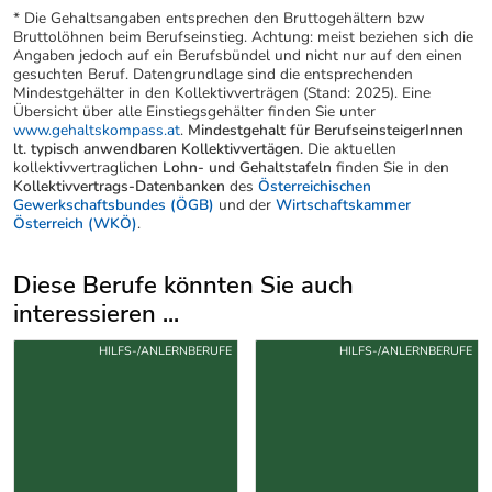
* Die Gehaltsangaben entsprechen den Bruttogehältern bzw
Bruttolöhnen beim Berufseinstieg. Achtung: meist beziehen sich die
Angaben jedoch auf ein Berufsbündel und nicht nur auf den einen
gesuchten Beruf. Datengrundlage sind die entsprechenden
Mindestgehälter in den Kollektivverträgen (Stand: 2025). Eine
Übersicht über alle Einstiegsgehälter finden Sie unter
www.gehaltskompass.at
.
Mindestgehalt für BerufseinsteigerInnen
lt. typisch anwendbaren Kollektivvertägen.
Die aktuellen
kollektivvertraglichen
Lohn- und Gehaltstafeln
finden Sie in den
Kollektivvertrags-Datenbanken
des
Österreichischen
Gewerkschaftsbundes (ÖGB)
und der
Wirtschaftskammer
Österreich (WKÖ)
.
Diese Berufe könnten Sie auch
interessieren ...
Uber weitere Berufsvorschläge
ERUFE
HILFS-/ANLERNBERUFE
HILFS-/ANLERNBER