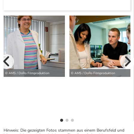
vorherige Bilde
wei
© AMS / DoRo Filmproduktion
© AMS / DoRo Filmproduktion
Hinweis: Die gezeigten Fotos stammen aus einem Berufsfeld und