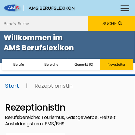
AMS BERUFSLEXIKON
Toggl
Zum Inhalt springen
Zum Navmenü springen
Zur Suche springen
Zur Footer springen
SUCHE
Willkommen im
AMS Berufslexikon
Berufe
Bereiche
Gemerkt
(
0
)
Newsletter
Start
|
RezeptionistIn
RezeptionistIn
Berufsbereiche: Tourismus, Gastgewerbe, Freizeit
Ausbildungsform: BMS/BHS