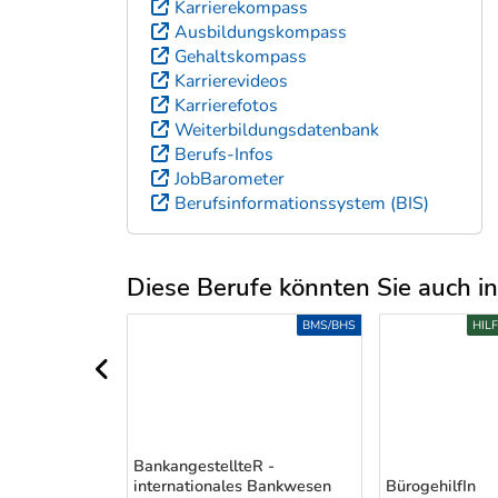
Karrierekompass
Ausbildungskompass
Gehaltskompass
Karrierevideos
Karrierefotos
Weiterbildungsdatenbank
Berufs-Infos
JobBarometer
Berufsinformationssystem (BIS)
Diese Berufe könnten Sie auch int
Uber weitere Berufsvorschläge
BMS/BHS
BMS/BHS
HIL
vorheriger Bereich
BankangestellteR -
n
internationales Bankwesen
BürogehilfIn