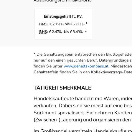
Einstiegsgehalt lt. KV:
BMS
:
€ 2.190,- bis € 2.800,- *
BHS
:
€ 2.470,- bis € 3.490,- *
* Die Gehaltsangaben entsprechen den Bruttogehälter
nur auf den einen gesuchten Beruf. Datengrundlage si
finden Sie unter
www.gehaltskompass.at
.
Mindestgeha
Gehaltstafeln
finden Sie in den
Kollektivvertrags-Da
TÄTIGKEITSMERKMALE
Handelskaufleute handeln mit Waren, inde
verkaufen. Dabei sind sie meist auf eine be
Sortiment spezialisiert. Sie nehmen Kunden
(Zwischen-)Lagerung und organisieren den 
Im Großhandel vermitteln Handelskaufleu