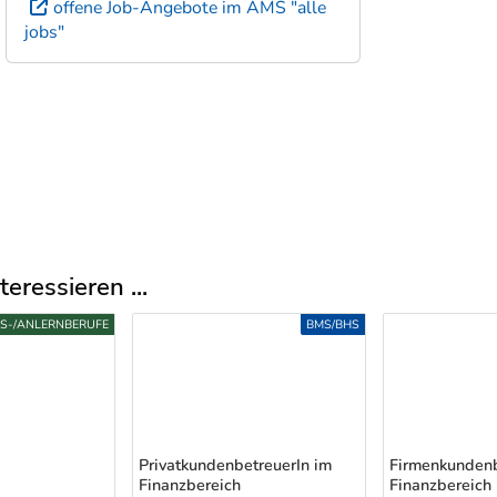
offene Job-Angebote im AMS "alle
jobs"
eressieren ...
FS-/ANLERNBERUFE
BMS/BHS
PrivatkundenbetreuerIn im
Firmenkundenb
Finanzbereich
Finanzbereich