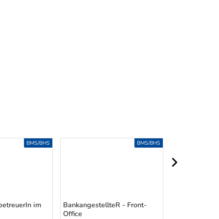
BMS/BHS
BMS/BHS
nächster Berei
etreuerIn im
BankangestellteR - Front-
Office
Bankkaufmann