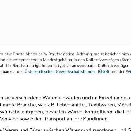
n bzw Bruttolöhnen beim Berufseinstieg. Achtung: meist beziehen sich 
nd die entsprechenden Mindestgehälter in den Kollektivverträgen (Stand:
lt für BerufseinsteigerInnen lt. typisch anwendbaren Kollektivvertägen.
tenbanken
des
Österreichischen Gewerkschaftsbundes (ÖGB)
und der
Wi
m sie verschiedene Waren einkaufen und im Einzelhandel
stimmte Branche, wie z.B. Lebensmittel, Textilwaren, Möbel
wünsche entgegen, bestellen Waren, kontrollieren die Lief
Versand sowie den Transport an ihre KundInnen.
te Waren und Güter zwischen WarenproduzentInnen und G