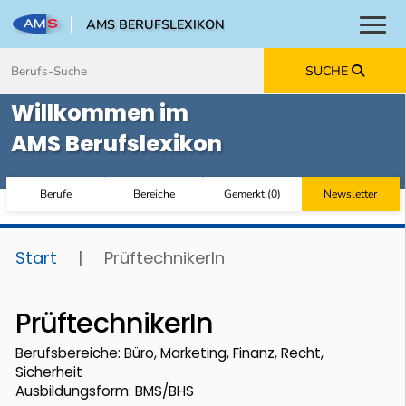
AMS BERUFSLEXIKON
Toggl
Zum Inhalt springen
Zum Navmenü springen
Zur Suche springen
Zur Footer springen
SUCHE
Willkommen im
AMS Berufslexikon
Berufe
Bereiche
Gemerkt
(
0
)
Newsletter
Start
|
PrüftechnikerIn
PrüftechnikerIn
Berufsbereiche: Büro, Marketing, Finanz, Recht,
Sicherheit
Ausbildungsform: BMS/BHS