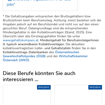
jobs"
* Die Gehaltsangaben entsprechen den Bruttogehältern bzw
Bruttolöhnen beim Berufseinstieg. Achtung: meist beziehen sich die
Angaben jedoch auf ein Berufsbündel und nicht nur auf den einen
gesuchten Beruf. Datengrundlage sind die entsprechenden
Mindestgehälter in den Kollektivverträgen (Stand: 2025). Eine
Übersicht über alle Einstiegsgehälter finden Sie unter
www.gehaltskompass.at
.
Mindestgehalt für BerufseinsteigerInnen
lt. typisch anwendbaren Kollektivvertägen.
Die aktuellen
kollektivvertraglichen
Lohn- und Gehaltstafeln
finden Sie in den
Kollektivvertrags-Datenbanken
des
Österreichischen
Gewerkschaftsbundes (ÖGB)
und der
Wirtschaftskammer
Österreich (WKÖ)
.
Diese Berufe könnten Sie auch
interessieren ...
Uber weitere Berufsvorschläge
BMS/BHS
BMS/BHS