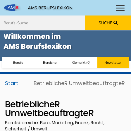
AMS BERUFSLEXIKON
Toggl
Zum Inhalt springen
Zum Navmenü springen
Zur Suche springen
Zur Footer springen
SUCHE
Willkommen im
AMS Berufslexikon
Berufe
Bereiche
Gemerkt
(
0
)
Newsletter
Start
|
BetrieblicheR UmweltbeauftragteR
BetrieblicheR
UmweltbeauftragteR
Berufsbereiche: Büro, Marketing, Finanz, Recht,
Sicherheit / Umwelt