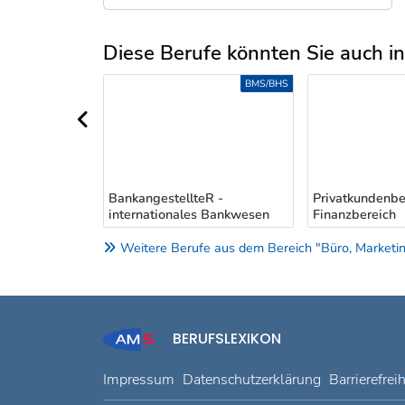
Diese Berufe könnten Sie auch int
Uber weitere Berufsvorschläge
BMS/BHS
BMS/BHS
vorheriger Bereich
treuerIn im
BankangestellteR -
Privatkundenbe
internationales Bankwesen
Finanzbereich
Weitere Berufe aus dem Bereich "Büro, Marketing
BERUFSLEXIKON
Impressum
Datenschutzerklärung
Barrierefrei