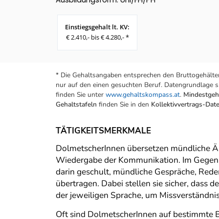
Einstiegsgehalt lt. KV:
€ 2.410,- bis € 4.280,- *
* Die Gehaltsangaben entsprechen den Bruttogehälter
nur auf den einen gesuchten Beruf. Datengrundlage si
finden Sie unter
www.gehaltskompass.at
.
Mindestgeha
Gehaltstafeln
finden Sie in den
Kollektivvertrags-Da
TÄTIGKEITSMERKMALE
DolmetscherInnen übersetzen mündliche Äuß
Wiedergabe der Kommunikation. Im Gegensat
darin geschult, mündliche Gespräche, Rede
übertragen. Dabei stellen sie sicher, dass 
der jeweiligen Sprache, um Missverständni
Oft sind DolmetscherInnen auf bestimmte Ber