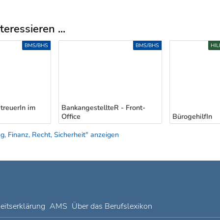
eressieren ...
BMS/BHS
BMS/BHS
HIL
treuerIn im
BankangestellteR - Front-
Office
BürogehilfIn
, Finanz, Recht, Sicherheit" anzeigen
heitserklärung
AMS
Über das Berufslexikon