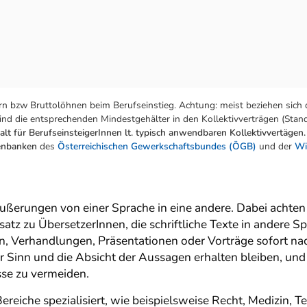
n bzw Bruttolöhnen beim Berufseinstieg. Achtung: meist beziehen sich 
nd die entsprechenden Mindestgehälter in den Kollektivverträgen (Stand:
lt für BerufseinsteigerInnen lt. typisch anwendbaren Kollektivvertägen.
tenbanken
des
Österreichischen Gewerkschaftsbundes (ÖGB)
und der
Wi
erungen von einer Sprache in eine andere. Dabei achten s
z zu ÜbersetzerInnen, die schriftliche Texte in andere S
n, Verhandlungen, Präsentationen oder Vorträge sofort na
der Sinn und die Absicht der Aussagen erhalten bleiben, un
sse zu vermeiden.
eiche spezialisiert, wie beispielsweise Recht, Medizin, Tec