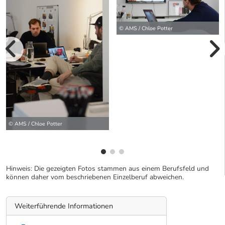
© AMS / Chloe Potter
vorherige Bilde
wei
© AMS / Chloe Potter
Hinweis: Die gezeigten Fotos stammen aus einem Berufsfeld und
können daher vom beschriebenen Einzelberuf abweichen.
Weiterführende Informationen