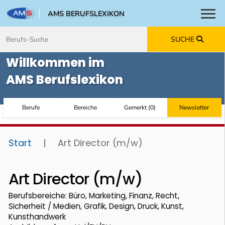
AMS BERUFSLEXIKON
Toggl
Zum Inhalt springen
Zum Navmenü springen
Zur Suche springen
Zur Footer springen
SUCHE
Willkommen im
AMS Berufslexikon
Berufe
Bereiche
Gemerkt
(
0
)
Newsletter
Start
|
Art Director (m/w)
Art Director (m/w)
Berufsbereiche: Büro, Marketing, Finanz, Recht,
Sicherheit / Medien, Grafik, Design, Druck, Kunst,
Kunsthandwerk