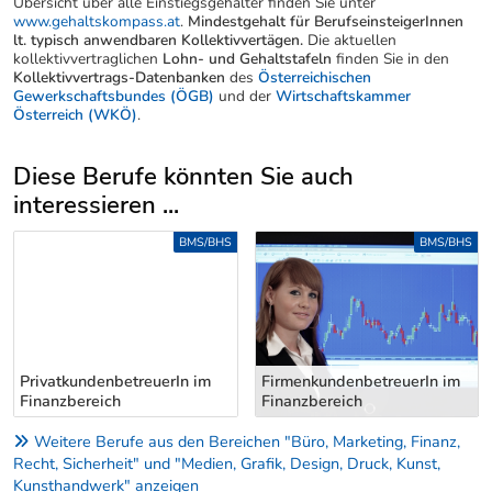
Übersicht über alle Einstiegsgehälter finden Sie unter
www.gehaltskompass.at
.
Mindestgehalt für BerufseinsteigerInnen
lt. typisch anwendbaren Kollektivvertägen.
Die aktuellen
kollektivvertraglichen
Lohn- und Gehaltstafeln
finden Sie in den
Kollektivvertrags-Datenbanken
des
Österreichischen
Gewerkschaftsbundes (ÖGB)
und der
Wirtschaftskammer
Österreich (WKÖ)
.
Diese Berufe könnten Sie auch
interessieren ...
Uber weitere Berufsvorschläge
HS
BMS/BHS
BMS/BHS
FirmenkundenbetreuerIn im
BankangestellteR - Front-
Finanzbereich
Office
Weitere Berufe aus den Bereichen "Büro, Marketing, Finanz,
Recht, Sicherheit" und "Medien, Grafik, Design, Druck, Kunst,
Kunsthandwerk" anzeigen