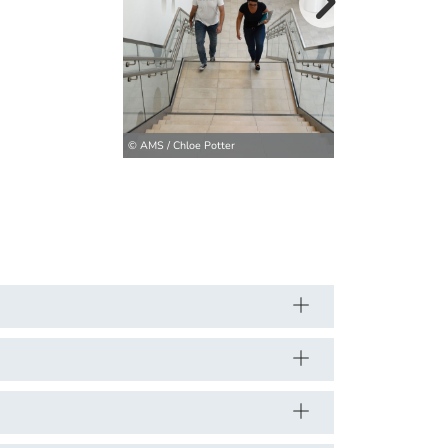
weitere Bilder>
© AMS / Chloe Potter