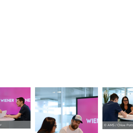
r
© AMS / Chloe Pott