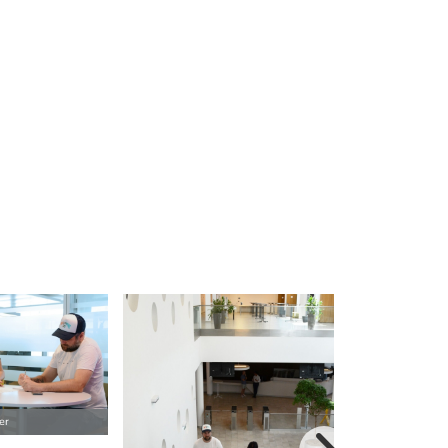
er
© AMS/Chloe Pott